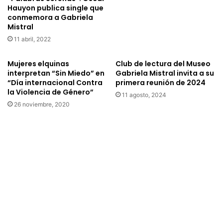
e
s
Hauyon publica single que
h
d
conmemora a Gabriela
í
e
Mistral
c
V
11 abril, 2022
u
i
l
c
Mujeres elquinas
Club de lectura del Museo
o
u
interpretan “Sin Miedo” en
Gabriela Mistral invita a su
s
ñ
“Día internacional Contra
primera reunión de 2024
q
a
la Violencia de Género”
11 agosto, 2024
u
y
26 noviembre, 2020
e
C
i
e
n
s
g
f
r
a
e
m
s
c
a
o
n
m
a
o
c
m
o
e