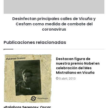
i
e
t
c
a
t
r
Desinfectan principales calles de Vicuña y
a
i
Cesfam como medida de combate del
n
o
p
coronavirus
e
r
n
i
Publicaciones relacionadas
L
n
a
c
C
i
a
Destacan figura de
p
nuestra premio Nobel en
l
a
celebración del Mes
e
l
Mistraliano en Vicuña
r
e
a
5 abril, 2013
s
p
c
a
a
r
l
a
l
v
e
«Palabras Serenas»: Oscar