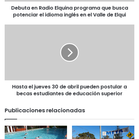
R
Debuta en Radio Elquina programa que busca
a
potenciar el idioma inglés en el Valle de Elqui
d
i
o
H
E
a
l
s
q
t
u
a
i
e
n
l
a
j
p
u
r
Hasta el jueves 30 de abril pueden postular a
e
o
becas estudiantes de educación superior
v
g
e
r
s
Publicaciones relacionadas
a
3
m
0
a
d
q
e
u
a