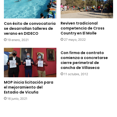
e
b
b
r
u
i
s
l
Reviven tradicional
Con éxito de convocatoria
c
p
competencia de Cross
se desarrollan talleres de
a
u
Country en El Molle
verano en DIDECO
p
e
27 mayo, 2022
19 enero, 2021
o
d
t
e
Con firma de contrato
e
n
comienza a concretarse
n
p
cierre perimetral de
c
o
cancha de Villaseca
i
s
11 octubre, 2012
a
t
r
MOP inicia licitación para
u
el mejoramiento del
e
l
Estadio de Vicuña
l
a
i
r
16 junio, 2021
d
a
i
b
o
e