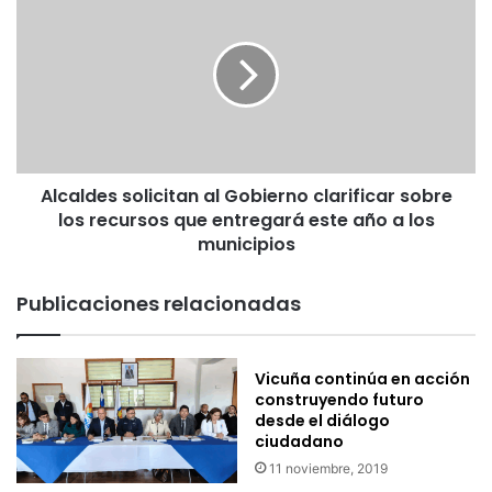
v
l
a
c
n
a
c
l
e
d
p
e
r
s
e
s
s
Alcaldes solicitan al Gobierno clarificar sobre
o
e
los recursos que entregará este año a los
l
n
i
municipios
t
c
a
i
Publicaciones relacionadas
l
t
a
a
p
n
r
Vicuña continúa en acción
a
construyendo futuro
i
l
desde el diálogo
m
G
ciudadano
e
o
r
11 noviembre, 2019
b