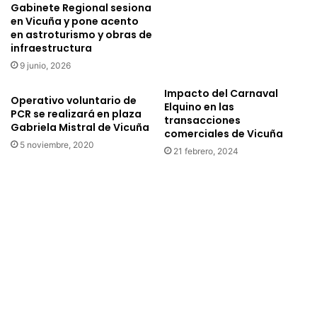
a
i
Gabinete Regional sesiona
p
e
en Vicuña y pone acento
i
r
en astroturismo y obras de
s
n
infraestructura
t
o
9 junio, 2026
a
c
d
l
Impacto del Carnaval
Operativo voluntario de
e
Elquino en las
a
PCR se realizará en plaza
transacciones
p
r
Gabriela Mistral de Vicuña
comerciales de Vicuña
a
i
5 noviembre, 2020
t
f
21 febrero, 2024
i
i
n
c
a
a
j
r
e
s
d
o
e
b
l
r
a
e
c
l
o
o