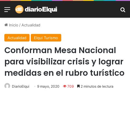
Menú
B
Inicio
/
Actualidad
Actualidad
Elqui Turismo
Conforman Mesa Nacional
para visibilizar crisis y lograr
medidas en el rubro turístico
DiarioElqui
9 mayo, 2020
709
2 minutos de lectura