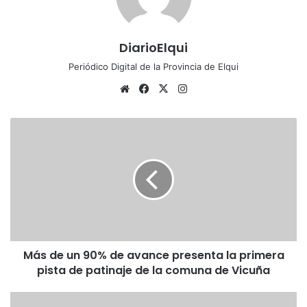
DiarioElqui
Periódico Digital de la Provincia de Elqui
Siti
Fa
X
Ins
o
ce
tag
we
bo
ra
M
b
ok
m
á
s
d
e
u
n
9
0
Más de un 90% de avance presenta la primera
%
pista de patinaje de la comuna de Vicuña
d
e
a
A