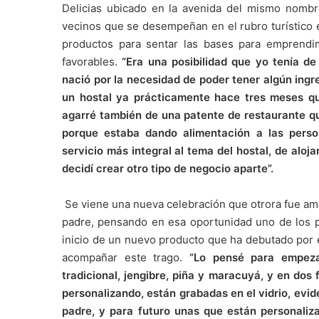
Delicias ubicado en la avenida del mismo nombre
vecinos que se desempeñan en el rubro turístico 
productos para sentar las bases para emprendim
favorables.
“Era una posibilidad que yo tenía de
nació por la necesidad de poder tener algún ingr
un hostal ya prácticamente hace tres meses qu
agarré también de una patente de restaurante q
porque estaba dando alimentación a las pers
servicio más integral al tema del hostal, de al
decidí crear otro tipo de negocio aparte”.
Se viene una nueva celebración que otrora fue amp
padre, pensando en esa oportunidad uno de los pr
inicio de un nuevo producto que ha debutado por e
acompañar este trago.
“Lo pensé para empeza
tradicional, jengibre, piña y maracuyá, y en dos
personalizando, están grabadas en el vidrio, evid
padre, y para futuro unas que están personali