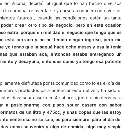
 en Vicuña, decidió, al igual que lo han hecho diversos
en la comuna, reinventarse y darse a conocer con diversos
ientos futuros , cuando las condiciones estén un tanto
 poder crear otro tipo de negocio, pero en esta ocasión
eso extra, porque en realidad el negocio que tengo que es
e está cerrado y no he tenido ningún ingreso, pero me
ue yo tengo que la saqué hace ocho meses y esa la tenía
onas que estaban acá, entonces estaba entregando un
ojamiento y desayuno, entonces como ya tengo esa patente
liamente disfrutada por la comunidad como lo es el día del
imeros productos para potenciar este delivery ha sido el
stos días: sour casero en 4 sabores, junto a picoteos para
r a posicionarme con pisco souer casero con sabor
 formatos de un litro y 475cc, y unas copas que las estoy
entemente eso no se sale, es para siempre, para el día del
zadas como souvenirs y algo de comida, algo muy simple