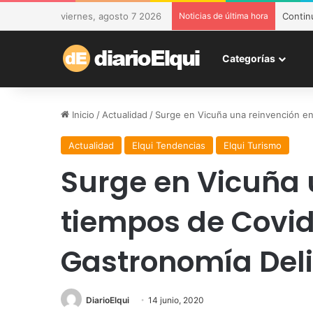
viernes, agosto 7 2026
Noticias de última hora
DESAM 
Categorías
Inicio
/
Actualidad
/
Surge en Vicuña una reinvención en
Actualidad
Elqui Tendencias
Elqui Turismo
Surge en Vicuña 
tiempos de Covid
Gastronomía Deli
DiarioElqui
14 junio, 2020