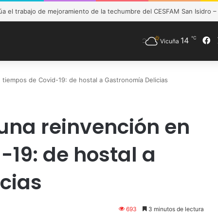
de Vicuña fortalece preparación de las postas rurales ante intenso sis
℃
14
F
Vicuña
 tiempos de Covid-19: de hostal a Gastronomía Delicias
una reinvención en
-19: de hostal a
cias
693
3 minutos de lectura