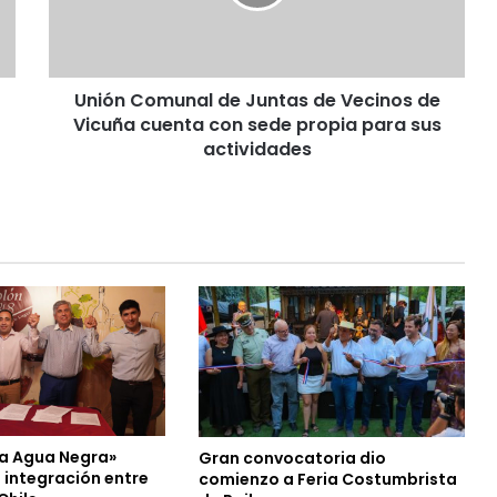
C
o
m
u
Unión Comunal de Juntas de Vecinos de
n
Vicuña cuenta con sede propia para sus
a
l
actividades
d
e
J
u
n
t
a
s
d
e
V
e
c
ta Agua Negra»
Gran convocatoria dio
i
 integración entre
comienzo a Feria Costumbrista
n