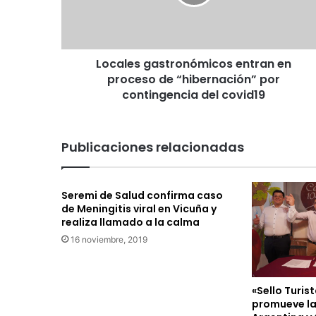
e
s
g
a
Locales gastronómicos entran en
s
proceso de “hibernación” por
t
r
contingencia del covid19
o
n
ó
Publicaciones relacionadas
m
i
c
Seremi de Salud confirma caso
o
de Meningitis viral en Vicuña y
s
realiza llamado a la calma
e
16 noviembre, 2019
n
t
r
a
«Sello Turis
n
promueve la
e