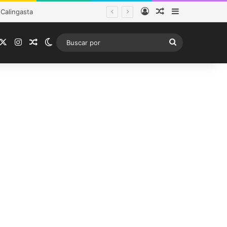
Acceso
Publicación al a
Barra lateral
tema frontal
acebook
X
Instagram
Publicación al azar
Switch skin
Buscar
por