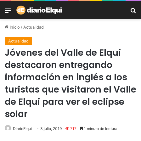
Menú
B
Inicio
/
Actualidad
Actualidad
Jóvenes del Valle de Elqui
destacaron entregando
información en inglés a los
turistas que visitaron el Valle
de Elqui para ver el eclipse
solar
DiarioElqui
3 julio, 2019
717
1 minuto de lectura