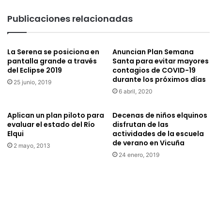
u
o
p
n
Publicaciones relacionadas
a
c
c
e
i
n
La Serena se posiciona en
Anuncian Plan Semana
o
t
pantalla grande a través
Santa para evitar mayores
n
r
del Eclipse 2019
contagios de COVID-19
e
a
durante los próximos días
s
25 junio, 2019
e
6 abril, 2020
q
n
u
l
e
a
Aplican un plan piloto para
Decenas de niños elquinos
m
o
evaluar el estado del Río
disfrutan de las
u
Elqui
actividades de la escuela
p
de verano en Vicuña
s
e
2 mayo, 2013
i
r
24 enero, 2019
c
a
a
c
l
i
i
ó
z
n
a
r