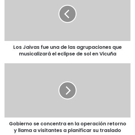
s
J
a
i
v
a
s
Los Jaivas fue una de las agrupaciones que
f
musicalizará el eclipse de sol en Vicuña
u
e
u
G
n
o
a
b
d
i
e
e
l
r
a
n
s
o
a
s
g
Gobierno se concentra en la operación retorno
e
r
y llama a visitantes a planificar su traslado
c