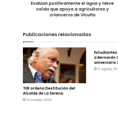
Evalúan positivamente el agua y nieve
s
caída que apoya a agricultores y
i
t
crianceros de Vicuña
i
v
a
Publicaciones relacionadas
m
e
n
Estudiantes
t
a Bernardo 
e
aniversario 
e
21 agosto, 20
l
a
g
u
TER ordena Destitución del
a
Alcalde de La Serena
y
14 octubre, 2024
n
i
e