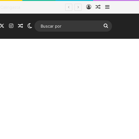
Acceso
Publicación al a
Barra lateral
tema frontal
acebook
X
Instagram
Publicación al azar
Switch skin
Buscar
por