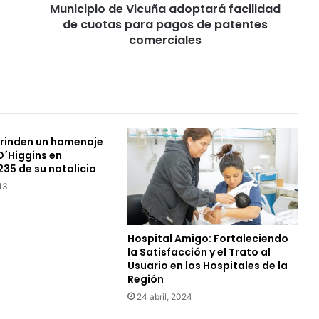
Municipio de Vicuña adoptará facilidad
d
de cuotas para pagos de patentes
e
V
comerciales
i
c
u
ñ
a
a
 rinden un homenaje
d
O´Higgins en
o
235 de su natalicio
p
13
t
a
r
á
Hospital Amigo: Fortaleciendo
f
la Satisfacción y el Trato al
a
Usuario en los Hospitales de la
c
Región
i
24 abril, 2024
l