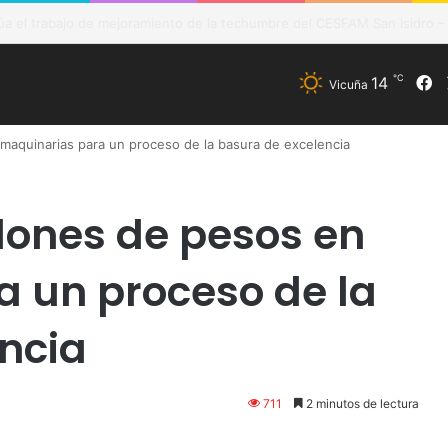
de Vicuña fortalece preparación de las postas rurales ante intenso sis
℃
14
F
Vicuña
 maquinarias para un proceso de la basura de excelencia
llones de pesos en
 un proceso de la
ncia
711
2 minutos de lectura