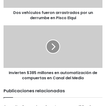
c
u
Dos vehículos fueron arrastrados por un
l
derrumbe en Pisco Elqui
o
s
f
I
u
n
e
v
r
i
o
e
n
r
a
t
r
e
r
n
a
Invierten $385 millones en automatización de
$
s
compuertas en Canal del Medio
3
t
8
r
5
Publicaciones relacionadas
a
m
d
i
o
l