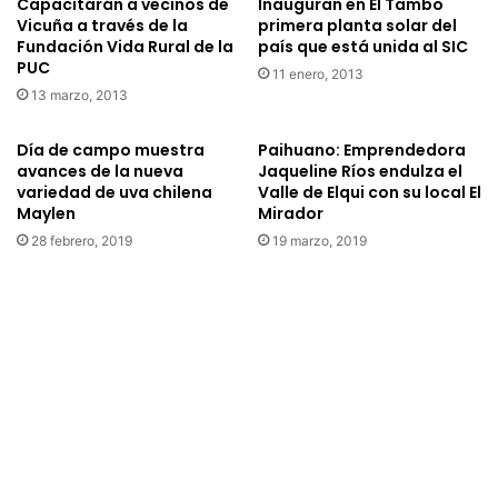
Capacitarán a vecinos de
Inauguran en El Tambo
s
l
Vicuña a través de la
primera planta solar del
p
o
Fundación Vida Rural de la
país que está unida al SIC
o
n
PUC
r
11 enero, 2013
e
13 marzo, 2013
u
s
n
e
d
n
Día de campo muestra
Paihuano: Emprendedora
e
a
avances de la nueva
Jaqueline Ríos endulza el
r
variedad de uva chilena
Valle de Elqui con su local El
u
Maylen
Mirador
r
t
u
o
28 febrero, 2019
19 marzo, 2019
m
m
b
a
e
t
e
i
n
z
P
a
i
c
s
i
c
ó
o
n
E
d