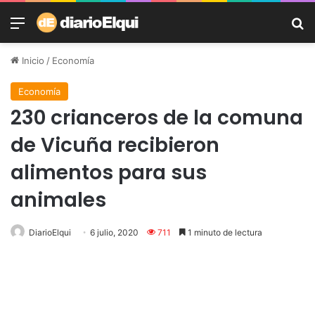
Menú
B
Inicio
/
Economía
Economía
230 crianceros de la comuna
de Vicuña recibieron
alimentos para sus
animales
DiarioElqui
6 julio, 2020
711
1 minuto de lectura