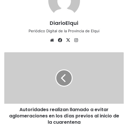
DiarioElqui
Periódico Digital de la Provincia de Elqui
Siti
Fa
X
Ins
o
ce
tag
we
bo
ra
A
b
ok
m
u
t
o
r
i
d
a
d
Autoridades realizan llamado a evitar
e
aglomeraciones en los días previos al inicio de
s
r
la cuarentena
e