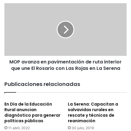
a
M
l
O
i
P
z
a
a
v
n
a
l
n
l
z
a
a
m
MOP avanza en pavimentación de ruta interior
e
a
que une El Rosario con Las Rojas en La Serena
n
d
p
o
a
Publicaciones relacionadas
a
v
e
i
v
m
i
En Día de la Educación
La Serena: Capacitan a
e
Rural anuncian
salvavidas rurales en
t
n
diagnóstico para generar
rescate y técnicas de
a
t
políticas públicas
reanimación
r
a
a
11 abril, 2022
30 julio, 2019
c