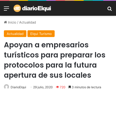
Menú
B
Inicio
/
Actualidad
Actualidad
Elqui Turismo
Apoyan a empresarios
turísticos para preparar los
protocolos para la futura
apertura de sus locales
DiarioElqui
29 julio, 2020
720
3 minutos de lectura