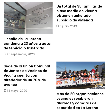
a
l
Un total de 35 familias de
r
o
clase media de Vicuña
e
b
obtienen anhelado
c
a
subsidio de vivienda
i
l
5 junio, 2013
b
s
i
e
r
a
Fiscalía de La Serena
á
d
condena a 23 años a autor
n
j
de femicidio frustrado
a
u
25 septiembre, 2023
l
d
i
i
Sede de la Unión Comunal
m
c
de Juntas de Vecinos de
e
a
Vicuña cuenta con
n
p
alrededor de un 70% de
t
r
avance
o
o
14 mayo, 2020
s
Más de 20 organizaciones
y
vecinales recibieron
p
e
alarmas y cámaras de
a
c
seguridad en La Serena
r
t