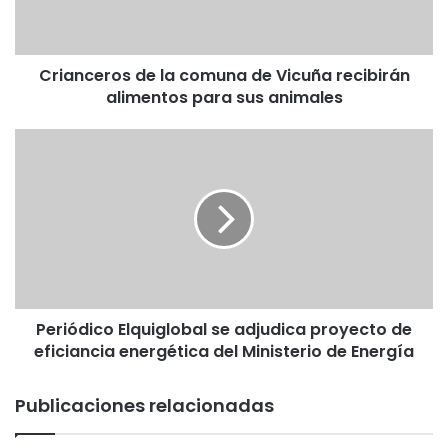
e
r
o
Crianceros de la comuna de Vicuña recibirán
s
alimentos para sus animales
d
e
l
P
a
e
c
r
o
i
m
ó
u
d
n
i
a
c
d
o
e
Periódico Elquiglobal se adjudica proyecto de
E
V
eficiancia energética del Ministerio de Energía
l
i
q
c
u
Publicaciones relacionadas
u
i
ñ
g