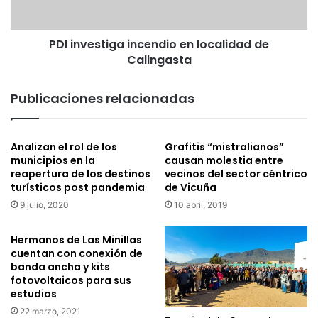
c
s
a
t
s
PDI investiga incendio en localidad de
i
o
Calingasta
g
s
a
d
i
Publicaciones relacionadas
e
n
C
c
o
e
Analizan el rol de los
Grafitis “mistralianos”
v
n
municipios en la
causan molestia entre
i
d
reapertura de los destinos
vecinos del sector céntrico
d
i
turísticos post pandemia
de Vicuña
-
o
9 julio, 2020
10 abril, 2019
1
e
9
n
d
l
Hermanos de Las Minillas
u
o
cuentan con conexión de
r
banda ancha y kits
c
fotovoltaicos para sus
a
a
estudios
n
l
t
i
22 marzo, 2021