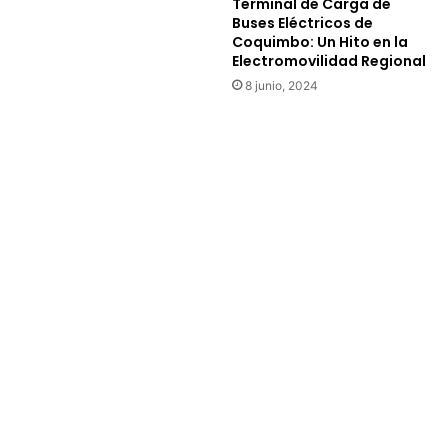
Terminal de Carga de
e
d
Buses Eléctricos de
l
a
Coquimbo: Un Hito en la
a
d
Electromovilidad Regional
j
d
8 junio, 2024
o
e
r
C
n
a
a
l
d
i
a
n
g
a
s
t
a