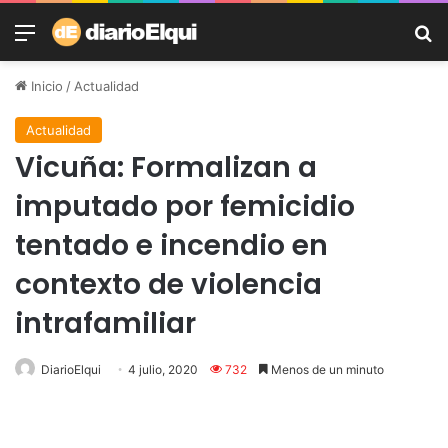
Menú
B
Inicio
/
Actualidad
Actualidad
Vicuña: Formalizan a
imputado por femicidio
tentado e incendio en
contexto de violencia
intrafamiliar
DiarioElqui
4 julio, 2020
732
Menos de un minuto