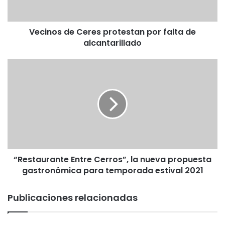
alcantarillado
Vecinos de Ceres protestan por falta de
alcantarillado
“Restaurante
Entre
Cerros”,
la
nueva
propuesta
gastronómica
para
temporada
“Restaurante Entre Cerros”, la nueva propuesta
estival
2021
gastronómica para temporada estival 2021
Publicaciones relacionadas