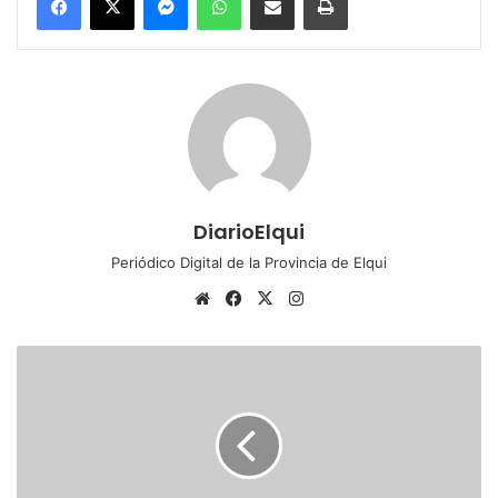
DiarioElqui
Periódico Digital de la Provincia de Elqui
Sitio
Facebook
X
Instagram
web
Vecinos
de
Ceres
protestan
por
falta
de