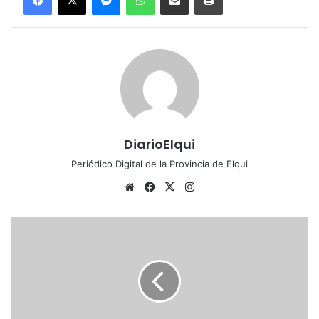
DiarioElqui
Periódico Digital de la Provincia de Elqui
Sitio
Facebook
X
Instagram
web
Museo
Gabriela
Mistral
y
unidades
SNPC
regionales