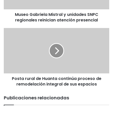
reinician
atención
Museo Gabriela Mistral y unidades SNPC
presencial
regionales reinician atención presencial
Posta
rural
de
Huanta
continúa
proceso
de
remodelación
integral
Posta rural de Huanta continúa proceso de
de
sus
remodelación integral de sus espacios
espacios
Publicaciones relacionadas