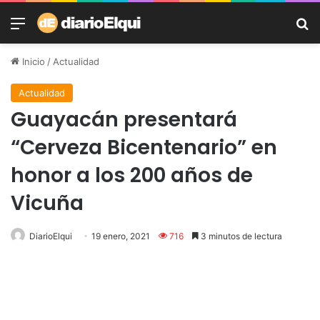
Menú
B
Inicio
/
Actualidad
Actualidad
Guayacán presentará
“Cerveza Bicentenario” en
honor a los 200 años de
Vicuña
DiarioElqui
19 enero, 2021
716
3 minutos de lectura