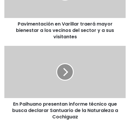
a
los
vecinos
Pavimentación en Varillar traerá mayor
del
sector
bienestar a los vecinos del sector y a sus
y
visitantes
a
sus
En
visitantes
Paihuano
presentan
informe
técnico
que
busca
declarar
Santuario
En Paihuano presentan informe técnico que
de
la
busca declarar Santuario de la Naturaleza a
Naturaleza
Cochiguaz
a
Cochiguaz