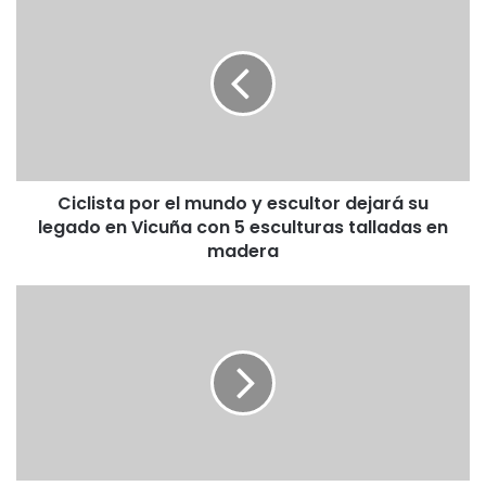
por
el
mundo
y
escultor
dejará
su
legado
Ciclista por el mundo y escultor dejará su
en
Vicuña
legado en Vicuña con 5 esculturas talladas en
con
madera
5
esculturas
Tercer
talladas
día
en
de
madera
la
Feria
del
Libro
de
Vicuña