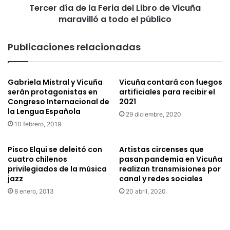
Tercer día de la Feria del Libro de Vicuña
maravilló
a
maravilló a todo el público
todo
el
Publicaciones relacionadas
público
Gabriela Mistral y Vicuña
Vicuña contará con fuegos
serán protagonistas en
artificiales para recibir el
Congreso Internacional de
2021
la Lengua Española
29 diciembre, 2020
10 febrero, 2019
Pisco Elqui se deleitó con
Artistas circenses que
cuatro chilenos
pasan pandemia en Vicuña
privilegiados de la música
realizan transmisiones por
jazz
canal y redes sociales
8 enero, 2013
20 abril, 2020