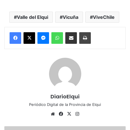
Valle del Elqui
Vicuña
ViveChile
Messenger
WhatsApp
Compartir por correo electrónico
Imprimir
DiarioElqui
Periódico Digital de la Provincia de Elqui
Sitio
Facebook
X
Instagram
web
Ciclista