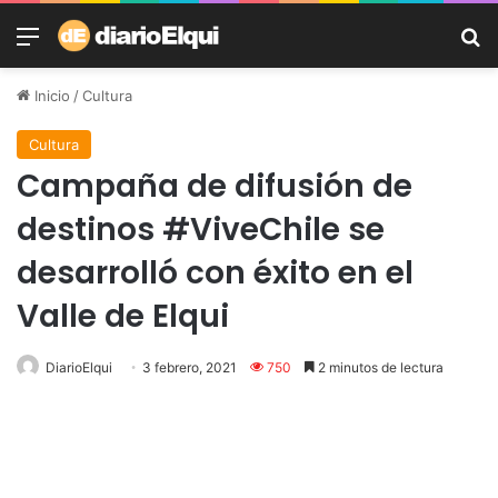
Menú
B
Inicio
/
Cultura
Cultura
Campaña de difusión de
destinos #ViveChile se
desarrolló con éxito en el
Valle de Elqui
DiarioElqui
3 febrero, 2021
750
2 minutos de lectura