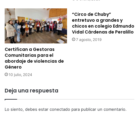
t
a
o
t
g
“Circo de Chuby”
a
entretuvo a grandes y
r
chicos en colegio Edmundo
r
á
Vidal Cárdenas de Peralillo
l
f
a
i
7 agosto, 2019
e
c
Certifican a Gestoras
x
a
Comunitarias para el
l
d
abordaje de violencias de
í
e
Género
n
l
10 julio, 2024
e
B
a
i
Deja una respuesta
f
c
é
e
r
n
Lo siento, debes estar
conectado
para publicar un comentario.
r
t
e
e
a
n
p
a
a
r