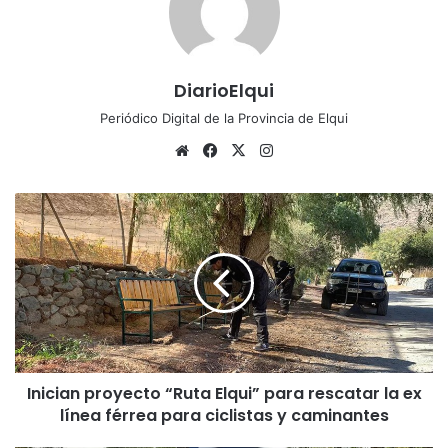
DiarioElqui
Periódico Digital de la Provincia de Elqui
Siti
Fa
X
Ins
o
ce
tag
we
bo
ra
I
b
ok
m
n
i
c
i
a
n
p
r
Inician proyecto “Ruta Elqui” para rescatar la ex
o
línea férrea para ciclistas y caminantes
y
e