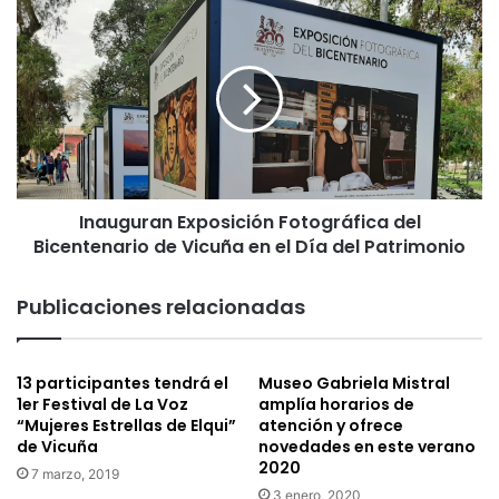
c
I
t
n
o
a
“
u
R
g
u
u
t
r
a
a
E
n
l
Inauguran Exposición Fotográfica del
E
q
Bicentenario de Vicuña en el Día del Patrimonio
x
u
p
i
o
Publicaciones relacionadas
”
s
p
i
a
c
13 participantes tendrá el
Museo Gabriela Mistral
r
i
1er Festival de La Voz
amplía horarios de
a
ó
“Mujeres Estrellas de Elqui”
atención y ofrece
r
n
de Vicuña
novedades en este verano
e
F
2020
7 marzo, 2019
s
o
3 enero, 2020
c