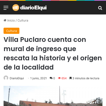
Menú
B
Inicio
/
Cultura
Cultura
Villa Puclaro cuenta con
mural de ingreso que
rescata la historia y el origen
de la localidad
DiarioElqui
1 junio, 2021
0
654
3 minutos de lectura