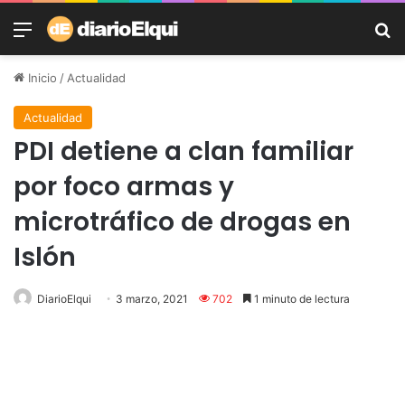
Menú
B
Inicio
/
Actualidad
Actualidad
PDI detiene a clan familiar
por foco armas y
microtráfico de drogas en
Islón
DiarioElqui
3 marzo, 2021
702
1 minuto de lectura