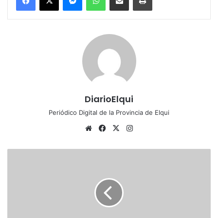
DiarioElqui
Periódico Digital de la Provincia de Elqui
Sitio
Facebook
X
Instagram
web
Comuna
de
Vicuña
ya
cuenta
con
la