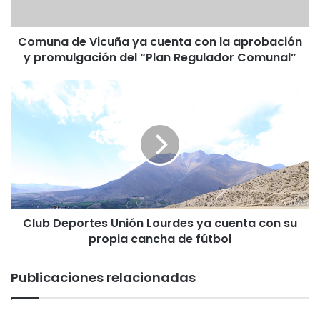
aprobación
y
Comuna de Vicuña ya cuenta con la aprobación
promulgación
del
y promulgación del “Plan Regulador Comunal”
“Plan
Regulador
Club
Comunal”
Deportes
Unión
Lourdes
ya
cuenta
con
su
propia
Club Deportes Unión Lourdes ya cuenta con su
cancha
de
propia cancha de fútbol
fútbol
Publicaciones relacionadas