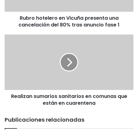
del
80%
Rubro hotelero en Vicuña presenta una
tras
anuncio
cancelación del 80% tras anuncio fase 1
fase
1
Realizan
sumarios
sanitarios
en
comunas
que
están
en
cuarentena
Realizan sumarios sanitarios en comunas que
están en cuarentena
Publicaciones relacionadas