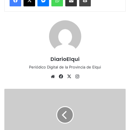
DiarioElqui
Periódico Digital de la Provincia de Elqui
Sitio
Facebook
X
Instagram
web
Rubro
hotelero
en
Vicuña
presenta
una
cancelación