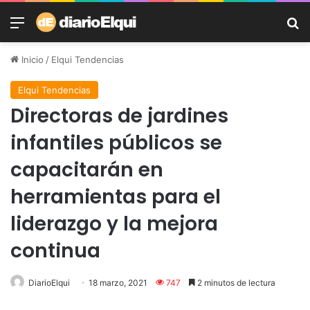
Menú
B
Inicio
/
Elqui Tendencias
Elqui Tendencias
Directoras de jardines
infantiles públicos se
capacitarán en
herramientas para el
liderazgo y la mejora
continua
DiarioElqui
18 marzo, 2021
747
2 minutos de lectura