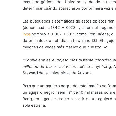
más energéticos del Universo, y desde su desc
determinar cuándo aparecieron por primera vez en 
Las búsquedas sistemáticas de estos objetos han 
(denominado J1342 + 0928) y ahora el segundo
Inoa
nombró a J1007 + 2115 como Pōniuāʻena, que s
de brillantez» en el idioma hawaiano
[3]
. El aguj
millones de veces más masivo que nuestro Sol.
«Pōniuāʻena es el objeto más distante conocido e
millones de masas solares»
, señaló Jinyi Yang, 
Steward de la Universidad de Arizona.
Para que un agujero negro de este tamaño se form
un agujero negro “semilla” de 10 mil masas solar
Bang, en lugar de crecer a partir de un agujer
sola estrella.