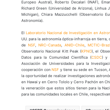
Europeo Austral), Roberto Decalari (INAF), Eman
Richard Green (Universidad de Arizona), Linhua J
Michigan), Chiara Mazzucchelli (Observatorio Eu
Astronomía).
El
Laboratorio Nacional de Investigación en Astro
UU. para la astronomía óptica-infrarroja en tierra,
de
NSF
,
NRC–Canada
,
ANID–Chile
,
MCTIC–Brazi
Observatorio Nacional Kitt Peak (
KPNO
), el Obse
Datos para la Comunidad Científica (
CSDC
) y 
Asociación de Universidades para la Investigac
cooperación con
NSF
y tiene su sede en Tucson, 
la oportunidad de realizar investigaciones astron
en Hawai y en Cerro Tololo y Cerro Pachón en Chi
la veneración que estos sitios tienen para la Na
para las comunidades locales en Chile, respectiva