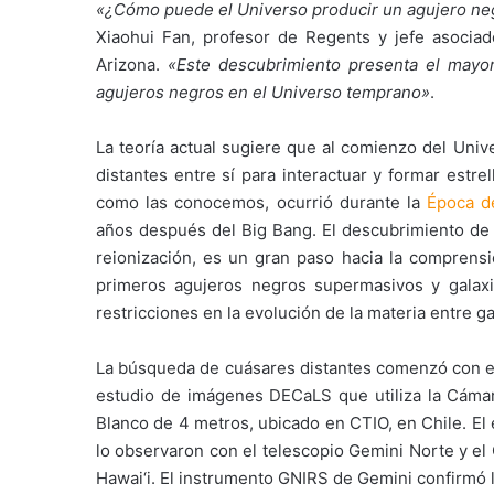
«¿Cómo puede el Universo producir un agujero neg
Xiaohui Fan, profesor de Regents y jefe asocia
Arizona.
«Este descubrimiento presenta el mayor
agujeros negros en el Universo temprano»
.
La teoría actual sugiere que al comienzo del Uni
distantes entre sí para interactuar y formar estrell
como las conocemos, ocurrió durante la
Época de
años después del Big Bang. El descubrimiento de
reionización, es un gran paso hacia la comprensi
primeros agujeros negros supermasivos y galax
restricciones en la evolución de la materia entre ga
La búsqueda de cuásares distantes comenzó con el
estudio de imágenes DECaLS que utiliza la Cámar
Blanco de 4 metros, ubicado en CTIO, en Chile. El
lo observaron con el telescopio Gemini Norte y el
Hawai‘i. El instrumento GNIRS de Gemini confirmó l