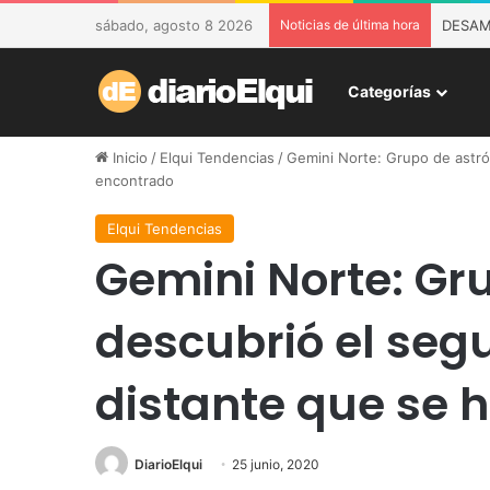
sábado, agosto 8 2026
Noticias de última hora
DESAM 
Categorías
Inicio
/
Elqui Tendencias
/
Gemini Norte: Grupo de astr
encontrado
Elqui Tendencias
Gemini Norte: G
descubrió el se
distante que se 
DiarioElqui
25 junio, 2020