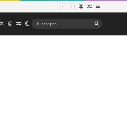
Acceso
Publicación al a
Barra lateral
tema frontal
acebook
X
Instagram
Publicación al azar
Switch skin
Buscar
por