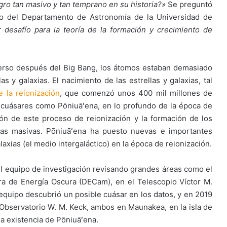
ro tan masivo y tan temprano en su historia?»
Se preguntó
do del Departamento de Astronomía de la Universidad de
 desafío para la teoría de la formación y crecimiento de
verso después del Big Bang, los átomos estaban demasiado
as y galaxias. El nacimiento de las estrellas y galaxias, tal
 la reionización
, que comenzó unos 400 mil millones de
 cuásares como Pōniuāʻena, en lo profundo de la época de
ón de este proceso de reionización y la formación de los
ias masivas. Pōniuāʻena ha puesto nuevas e importantes
laxias (el medio intergaláctico) en la época de reionización.
 equipo de investigación revisando grandes áreas como el
a de Energía Oscura (DECam), en el Telescopio Víctor M.
 equipo descubrió un posible cuásar en los datos, y en 2019
 Observatorio W. M. Keck, ambos en Maunakea, en la isla de
a existencia de Pōniuāʻena.