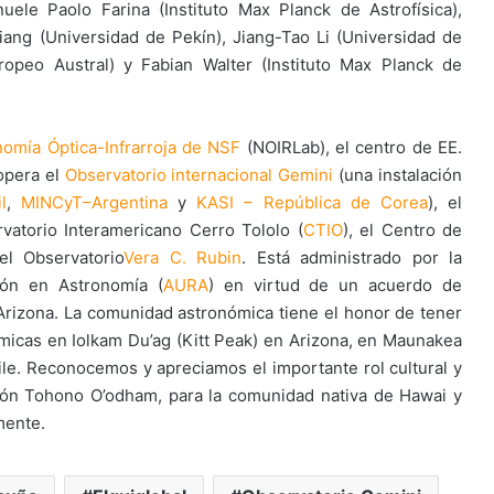
uele Paolo Farina (Instituto Max Planck de Astrofísica),
iang (Universidad de Pekín), Jiang-Tao Li (Universidad de
ropeo Austral) y Fabian Walter (Instituto Max Planck de
nomía Óptica-Infrarroja de NSF
(NOIRLab), el centro de EE.
 opera el
Observatorio internacional Gemini
(una instalación
l
,
MINCyT–Argentina
y
KASI – República de Corea
), el
rvatorio Interamericano Cerro Tololo (
CTIO
), el Centro de
el Observatorio
Vera C. Rubin
. Está administrado por la
ión en Astronomía (
AURA
) en virtud de un acuerdo de
Arizona. La comunidad astronómica tiene el honor de tener
ómicas en Iolkam Du’ag (Kitt Peak) en Arizona, en Maunakea
le. Reconocemos y apreciamos el importante rol cultural y
ción Tohono O’odham, para la comunidad nativa de Hawai y
mente.