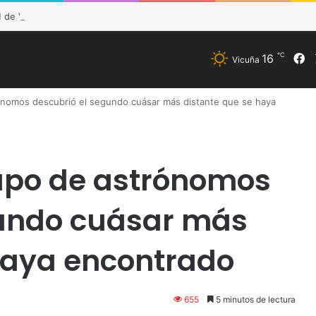
de Vicuña fortalece preparación de las postas rurales ante intenso sis
℃
16
F
Vicuña
ónomos descubrió el segundo cuásar más distante que se haya
rupo de astrónomos
gundo cuásar más
haya encontrado
655
5 minutos de lectura