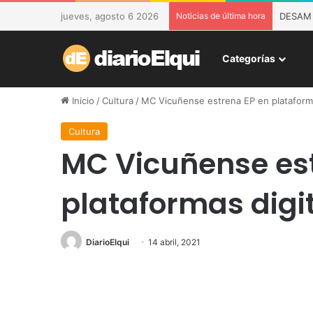
jueves, agosto 6 2026
Noticias de última hora
DESAM d
Categorías
Inicio
/
Cultura
/
MC Vicuñense estrena EP en plataforma
Cultura
MC Vicuñense es
plataformas digi
DiarioElqui
14 abril, 2021