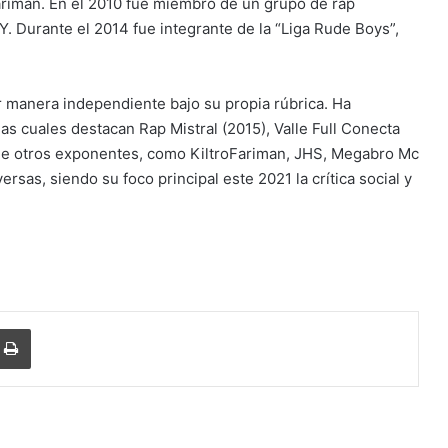
Fariman. En el 2010 fue miembro de un grupo de rap
. Durante el 2014 fue integrante de la “Liga Rude Boys”,
r manera independiente bajo su propia rúbrica. Ha
as cuales destacan Rap Mistral (2015), Valle Full Conecta
de otros exponentes, como KiltroFariman, JHS, Megabro Mc
rsas, siendo su foco principal este 2021 la crítica social y
r
r por correo electrónico
Imprimir