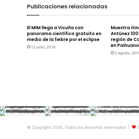
Publicaciones relacionadas
El MIM llega a Vicuña con
Muestra iti
panorama científico gratuito en
Antúnez 100 
medio de la fiebre por el eclipse
región de C
en Paihuano
13 junio, 2019
2 agosto, 201
© Copyright 2026, Todos los derechos reservados |
S