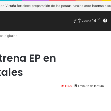
e Vicuña fortalece preparación de las postas rurales ante intenso sist
℃
F
14
Vicuña
s digitales
trena EP en
tales
1.148
1 minuto de lectura