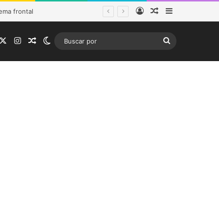
Acceso
Publicación al a
Barra lateral
ema frontal
acebook
X
Instagram
Publicación al azar
Switch skin
Buscar
por