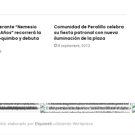
delincuencia
nerante “Nemesio
Comunidad de Peralillo celebra
Años” recorrerá la
su fiesta patronal con nueva
oquimbo y debuta
iluminación de la plaza
8 septiembre, 2013
9
itio elaborado por
Elquiweb
utilizando Wordpress