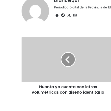
DiarioElqui
Periódico Digital de la Provincia de E
Sitio
Facebook
X
Instagram
web
Huanta
ya
cuenta
con
letras
volumétricas
con
diseño
identitario
Huanta ya cuenta con letras
volumétricas con diseño identitario