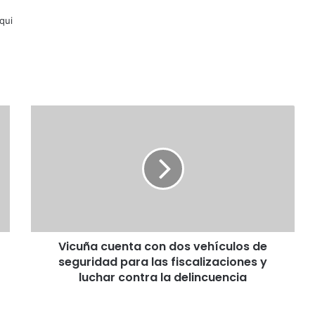
lqui
Vicuña
cuenta
con
dos
vehículos
de
seguridad
para
las
Vicuña cuenta con dos vehículos de
fiscalizaciones
y
seguridad para las fiscalizaciones y
luchar
luchar contra la delincuencia
contra
la