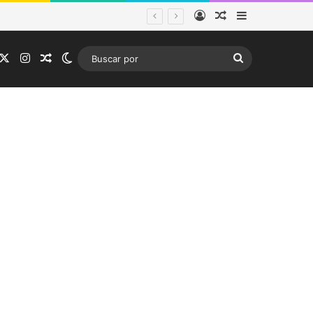
Acceso
Publicación al a
Barra lateral
tema frontal
acebook
X
Instagram
Publicación al azar
Switch skin
Buscar
por