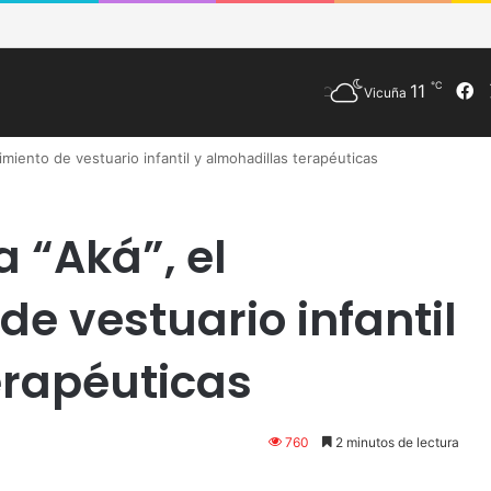
de Vicuña fortalece preparación de las postas rurales ante intenso sis
℃
F
11
Vicuña
miento de vestuario infantil y almohadillas terapéuticas
 “Aká”, el
e vestuario infantil
erapéuticas
760
2 minutos de lectura