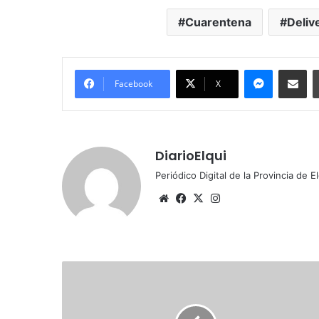
Cuarentena
Deliv
Messenge
Comparti
Facebook
X
DiarioElqui
Periódico Digital de la Provincia de E
Sitio
Facebook
X
Instagram
web
Homenaje
a
Gabriela
Mistral