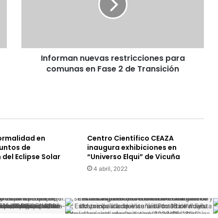
comunas
en
Fase
2
de
Informan nuevas restricciones para
Transición
comunas en Fase 2 de Transición
ormalidad en
Centro Científico CEAZA
untos de
inaugura exhibiciones en
del Eclipse Solar
“Universo Elqui” de Vicuña
4 abril, 2022