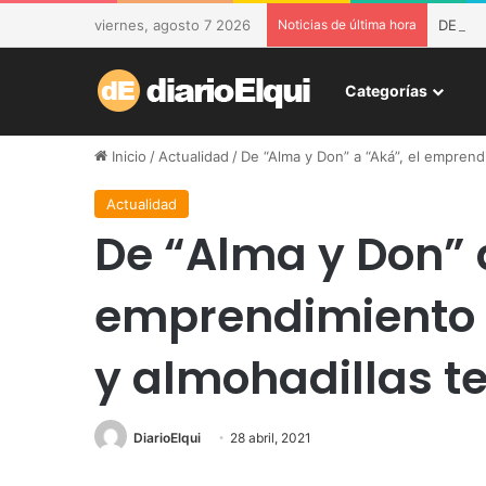
viernes, agosto 7 2026
Noticias de última hora
DESAM 
Categorías
Inicio
/
Actualidad
/
De “Alma y Don” a “Aká”, el emprendi
Actualidad
De “Alma y Don” a
emprendimiento d
y almohadillas t
DiarioElqui
28 abril, 2021