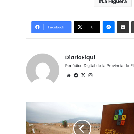
La Higuera
Messenger
Compartir por correo electrónico
Facebook
X
DiarioElqui
Periódico Digital de la Provincia de E
Siti
Fa
X
Ins
o
ce
tag
we
bo
ra
b
ok
m
C
o
m
i
s