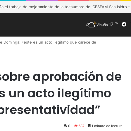
de Vicuña fortalece preparación de las postas rurales ante intenso sis
℃
17
F
Vicuña
 Dominga: «este es un acto ilegítimo que carece de
sobre aprobación de
 un acto ilegítimo
presentatividad”
0
687
1 minuto de lectura