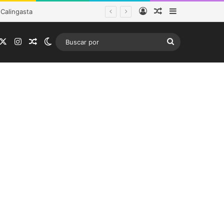
Acceso
Publicación al a
Barra lateral
tema frontal
acebook
X
Instagram
Publicación al azar
Switch skin
Buscar
por