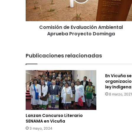
i
ó
n
d
Comisión de Evaluación Ambiental
e
Aprueba Proyecto Dominga
E
v
a
l
Publicaciones relacionadas
u
a
c
En Vicuña se
i
organizacio
ó
ley Indígena
n
8 marzo, 202
A
m
b
i
Lanzan Concurso Literario
e
SENAMA en Vicuña
n
3 mayo, 2024
t