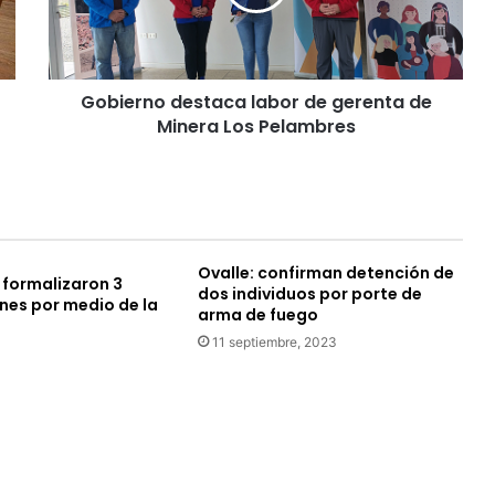
r
n
o
d
Gobierno destaca labor de gerenta de
e
Minera Los Pelambres
s
t
a
c
a
l
a
Ovalle: confirman detención de
 formalizaron 3
b
dos individuos por porte de
nes por medio de la
o
arma de fuego
r
11 septiembre, 2023
1
d
e
g
e
r
e
n