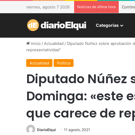
viernes, agosto 7 2026
Noticias de última hora
DESAM 
Categorías
Inicio
/
Actualidad
/
Diputado Núñez sobre aprobación de
representatividad”
Actualidad
Política
Diputado Núñez 
Dominga: «este es
que carece de re
DiarioElqui
11 agosto, 2021