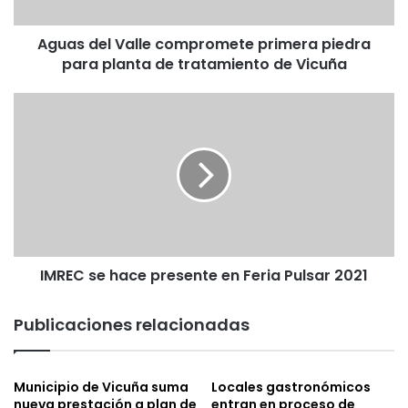
planta
de
Aguas del Valle compromete primera piedra
tratamiento
de
para planta de tratamiento de Vicuña
Vicuña
IMREC
se
hace
presente
en
Feria
Pulsar
2021
IMREC se hace presente en Feria Pulsar 2021
Publicaciones relacionadas
Municipio de Vicuña suma
Locales gastronómicos
nueva prestación a plan de
entran en proceso de