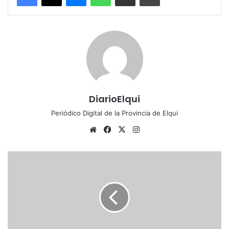
DiarioElqui
Periódico Digital de la Provincia de Elqui
Sitio
Facebook
X
Instagram
web
Aguas
del
Valle
compromete
primera
piedra
para