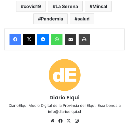
covid19
La Serena
Minsal
Pandemia
salud
Messenger
WhatsApp
Compartir por correo electrónico
Imprimir
Diario Elqui
DiarioElqui Medio Digital de la Provincia del Elqui. Escríbenos a
info@diarioelqui.cl
Siti
Fa
X
Ins
o
ce
tag