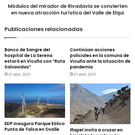
e
Módulos del mirador de Rivadavia se convierten
l
g
en nueva atracción turística del Valle de Elqui
m
r
i
í
r
Publicaciones relacionadas
a
a
e
d
l
o
Banco de Sangre del
Continúan acciones
v
r
hospital de La Serena
policiales en la comuna de
i
d
estará en Vicuña con “Ruta
Vicuña ante la situación de
e
e
Salvavidas”
pandemia
r
R
21 abril, 2021
21 abril, 2021
n
i
e
v
s
a
y
d
D
a
i
v
n
i
o
a
EDP inaugura Parque Eólico
G
s
Punta de Talca en Ovalle
Illapel invita a cruzar en
o
e