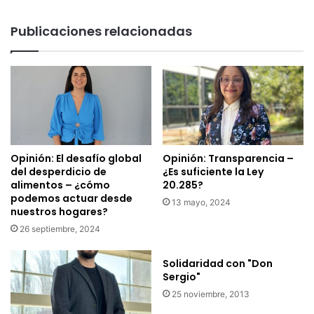
San
Isidro
Publicaciones relacionadas
2024
Opinión: El desafío global
Opinión: Transparencia –
del desperdicio de
¿Es suficiente la Ley
alimentos – ¿cómo
20.285?
podemos actuar desde
13 mayo, 2024
nuestros hogares?
26 septiembre, 2024
Solidaridad con "Don
Sergio"
25 noviembre, 2013