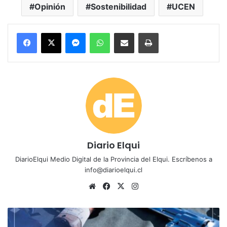
Opinión
Sostenibilidad
UCEN
Messenger
WhatsApp
Compartir por correo electrónico
Imprimir
Diario Elqui
DiarioElqui Medio Digital de la Provincia del Elqui. Escríbenos a
info@diarioelqui.cl
Sitio
Facebook
X
Instagram
web
Coquimbo
refuerza