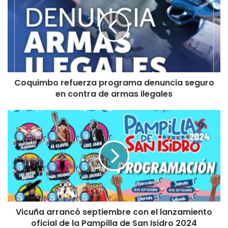
programa
denuncia
seguro
en
contra
de
armas
Coquimbo refuerza programa denuncia seguro
ilegales
en contra de armas ilegales
Vicuña
arrancó
septiembre
con
el
lanzamiento
oficial
de
la
Vicuña arrancó septiembre con el lanzamiento
Pampilla
de
oficial de la Pampilla de San Isidro 2024