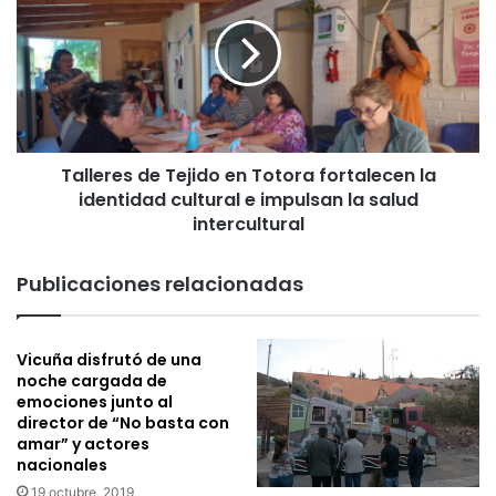
Tejido
en
Totora
fortalecen
la
identidad
cultural
Talleres de Tejido en Totora fortalecen la
e
impulsan
identidad cultural e impulsan la salud
la
intercultural
salud
intercultural
Publicaciones relacionadas
Vicuña disfrutó de una
noche cargada de
emociones junto al
director de “No basta con
amar” y actores
nacionales
19 octubre, 2019