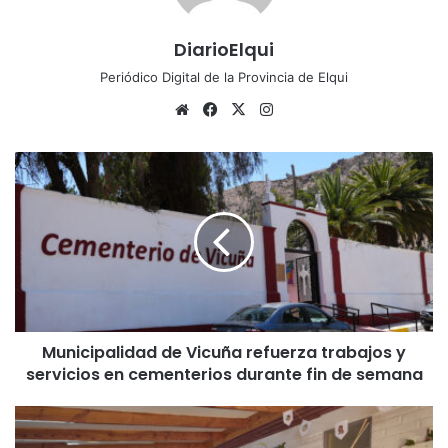
DiarioElqui
Periódico Digital de la Provincia de Elqui
Sitio
Facebook
X
Instagram
web
Municipalidad
de
Vicuña
refuerza
trabajos
y
servicios
en
cementerios
Municipalidad de Vicuña refuerza trabajos y
durante
fin
servicios en cementerios durante fin de semana
de
semana
Talleres
de