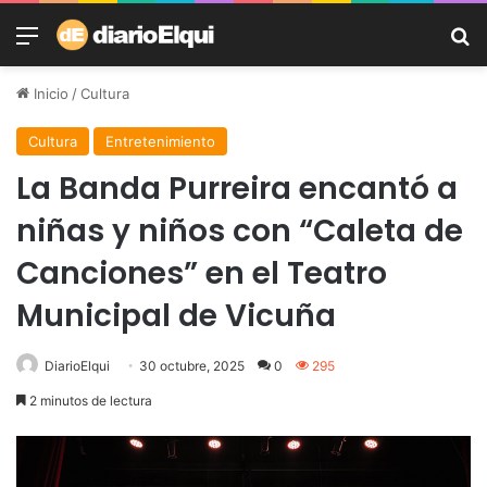
Menú
B
Inicio
/
Cultura
Cultura
Entretenimiento
La Banda Purreira encantó a
niñas y niños con “Caleta de
Canciones” en el Teatro
Municipal de Vicuña
DiarioElqui
30 octubre, 2025
0
295
2 minutos de lectura