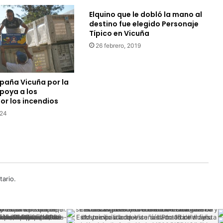
Elquino que le dobló la mano al
destino fue elegido Personaje
Típico en Vicuña
26 febrero, 2019
paña Vicuña por la
poya a los
or los incendios
024
ario.