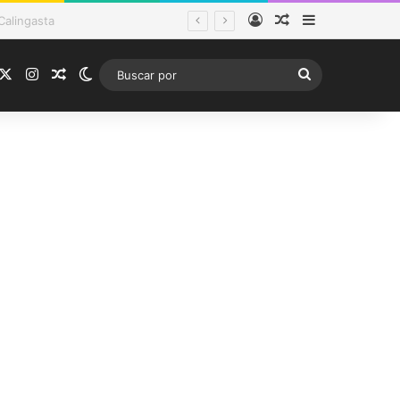
Acceso
Publicación al a
Barra lateral
ema frontal
acebook
X
Instagram
Publicación al azar
Switch skin
Buscar
por