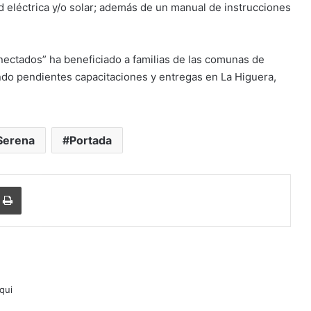
ed eléctrica y/o solar; además de un manual de instrucciones
nectados” ha beneficiado a familias de las comunas de
ndo pendientes capacitaciones y entregas en La Higuera,
Serena
Portada
r
r por correo electrónico
Imprimir
lqui