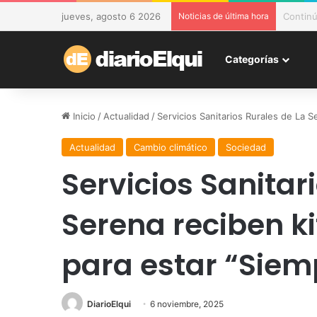
jueves, agosto 6 2026
Noticias de última hora
DESAM d
Categorías
Inicio
/
Actualidad
/
Servicios Sanitarios Rurales de La 
Actualidad
Cambio climático
Sociedad
Servicios Sanitar
Serena reciben k
para estar “Siemp
DiarioElqui
6 noviembre, 2025