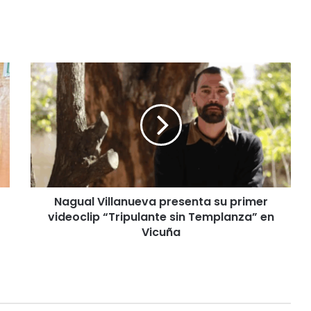
Nagual
Villanueva
presenta
su
primer
videoclip
“Tripulante
sin
Templanza”
Nagual Villanueva presenta su primer
en
Vicuña
videoclip “Tripulante sin Templanza” en
Vicuña