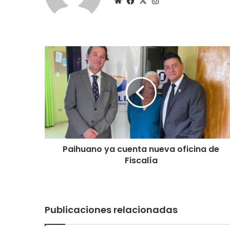
Sitio
Facebook
X
Instagram
web
Paihuano
ya
cuenta
nueva
oficina
de
Fiscalía
Paihuano ya cuenta nueva oficina de
Fiscalía
Publicaciones relacionadas