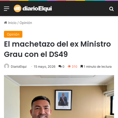
Menú
B
Inicio
/
Opinión
Opinión
El machetazo del ex Ministro
Grau con el DS49
DiarioElqui
15 mayo, 2026
0
310
1 minuto de lectura