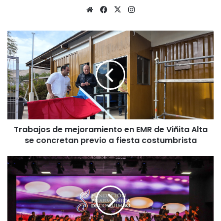
Sitio
Facebook
X
Instagram
web
Trabajos
de
mejoramiento
en
EMR
de
Viñita
Alta
se
Trabajos de mejoramiento en EMR de Viñita Alta
concretan
previo
se concretan previo a fiesta costumbrista
a
fiesta
Mozart,
costumbrista
ópera
y
música
contemporánea:
Orquesta