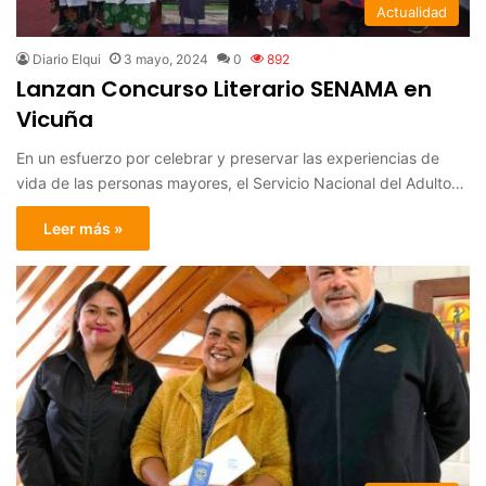
Actualidad
Diario Elqui
3 mayo, 2024
0
892
Lanzan Concurso Literario SENAMA en
Vicuña
En un esfuerzo por celebrar y preservar las experiencias de
vida de las personas mayores, el Servicio Nacional del Adulto…
Leer más »