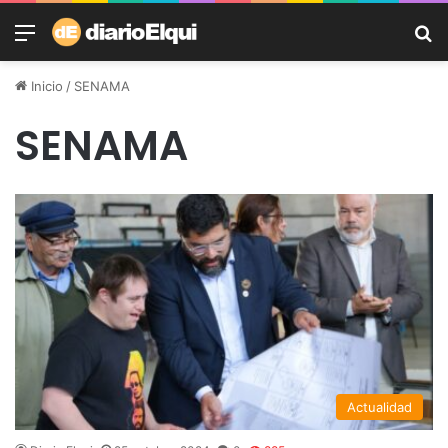
Menú
B
Inicio
/
SENAMA
SENAMA
Actualidad