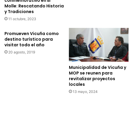
conmemorativo en El
e
v
Molle: Rescatando Historia
l
y Tradiciones
i
6
d
11 octubre, 2023
d
a
e
d
Promueven Vicuña como
o
e
destino turístico para
c
s
visitar todo el año
t
r
20 agosto, 2019
u
e
b
a
Municipalidad de Vicuña y
r
l
MOP se reunen para
e
i
revitalizar proyectos
s
z
locales
e
a
13 mayo, 2024
c
d
o
a
n
s
o
e
c
n
e
L
n
a