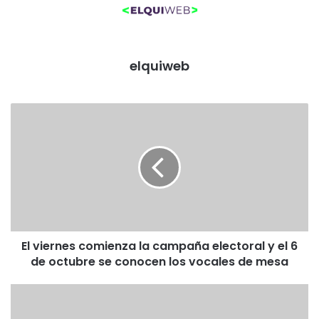
elquiweb
E
l
v
i
e
r
n
e
s
El viernes comienza la campaña electoral y el 6
c
de octubre se conocen los vocales de mesa
o
m
i
E
e
v