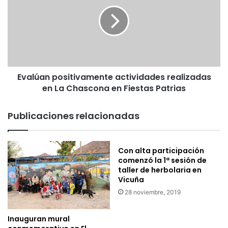
n
a
z
l
a
ú
l
a
a
n
c
p
a
o
m
Evalúan positivamente actividades realizadas
s
p
en La Chascona en Fiestas Patrias
i
a
t
ñ
i
Publicaciones relacionadas
a
v
e
a
l
m
Con alta participación
e
e
comenzó la 1ª sesión de
c
n
taller de herbolaria en
t
t
Vicuña
o
e
28 noviembre, 2019
r
a
a
c
l
t
Inauguran mural
y
i