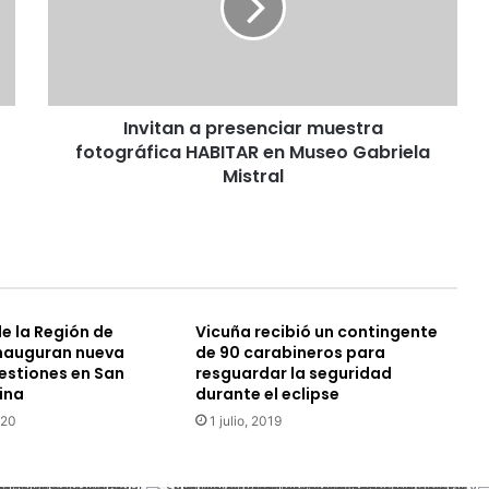
t
a
n
a
p
Invitan a presenciar muestra
r
fotográfica HABITAR en Museo Gabriela
e
s
Mistral
e
n
c
i
a
r
e la Región de
Vicuña recibió un contingente
m
nauguran nueva
de 90 carabineros para
u
estiones en San
resguardar la seguridad
e
ina
durante el eclipse
s
020
1 julio, 2019
t
r
a