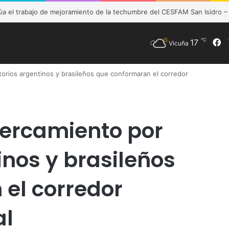
úa el trabajo de mejoramiento de la techumbre del CESFAM San Isidro –
℃
17
F
Vicuña
itorios argentinos y brasileños que conformaran el corredor
acercamiento por
tinos y brasileños
el corredor
al