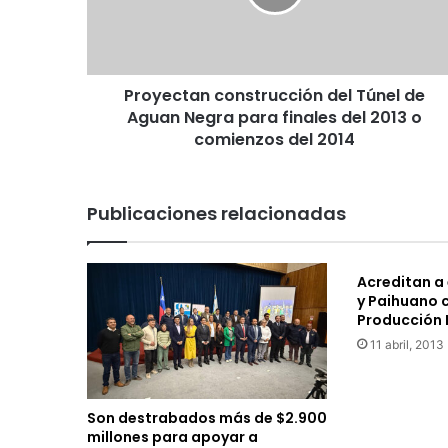
c
t
a
n
Proyectan construcción del Túnel de
c
Aguan Negra para finales del 2013 o
o
n
comienzos del 2014
s
t
r
Publicaciones relacionadas
u
c
c
Acreditan a
i
y Paihuano 
ó
Producción 
n
11 abril, 2013
d
e
l
T
Son destrabados más de $2.900
ú
millones para apoyar a