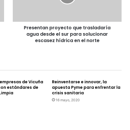
n
t
a
n
Presentan proyecto que trasladaría
p
agua desde el sur para solucionar
r
o
escasez hídrica en el norte
y
e
c
t
o
q
 empresas de Vicuña
Reinventarse e innovar, la
u
con estándares de
apuesta Pyme para enfrentar la
e
Limpia
crisis sanitaria
t
16 mayo, 2020
r
a
s
l
a