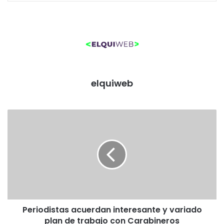
elquiweb
P
e
r
i
o
d
i
s
t
Periodistas acuerdan interesante y variado
a
plan de trabajo con Carabineros
s