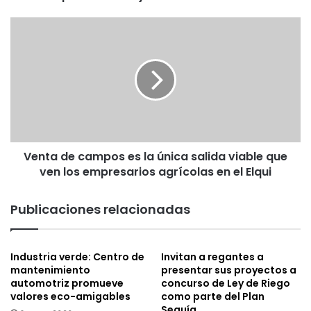
a
c
V
u
e
e
n
r
t
d
a
a
d
n
e
i
c
n
a
t
Venta de campos es la única salida viable que
m
e
ven los empresarios agrícolas en el Elqui
p
r
o
e
s
Publicaciones relacionadas
s
e
a
s
n
l
Industria verde: Centro de
Invitan a regantes a
t
a
mantenimiento
presentar sus proyectos a
e
ú
automotriz promueve
concurso de Ley de Riego
y
n
valores eco-amigables
como parte del Plan
v
i
Sequía