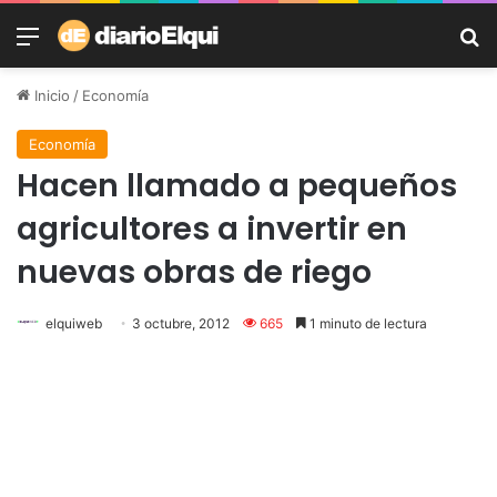
Menú
B
Inicio
/
Economía
Economía
Hacen llamado a pequeños
agricultores a invertir en
nuevas obras de riego
elquiweb
3 octubre, 2012
665
1 minuto de lectura