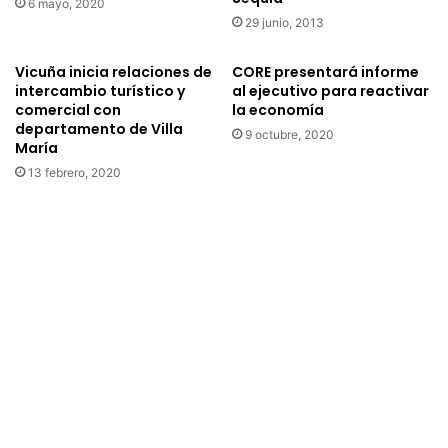
6 mayo, 2020
a
c
29 junio, 2013
r
a
i
s
a
a
Vicuña inicia relaciones de
CORE presentará informe
d
intercambio turístico y
al ejecutivo para reactivar
l
comercial con
la economía
o
i
departamento de Villa
p
d
9 octubre, 2020
María
l
a
a
13 febrero, 2020
v
n
i
d
a
e
b
t
l
r
e
a
q
b
u
a
e
j
v
o
e
c
n
o
l
n