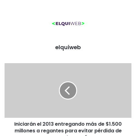
elquiweb
I
n
i
c
i
a
r
á
n
Iniciarán el 2013 entregando más de $1.500
e
millones a regantes para evitar pérdida de
l