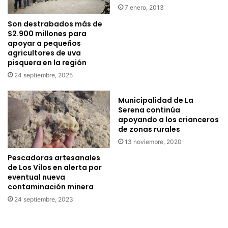
5
7 enero, 2013
i
0
p
Son destrabados más de
0
a
$2.900 millones para
m
l
apoyar a pequeños
i
agricultores de uva
e
l
pisquera en la región
n
l
s
24 septiembre, 2025
o
e
n
m
Municipalidad de La
e
i
Serena continúa
s
n
apoyando a los crianceros
a
a
de zonas rurales
r
r
13 noviembre, 2020
e
i
Pescadoras artesanales
g
o
de Los Vilos en alerta por
a
d
eventual nueva
n
e
contaminación minera
t
l
24 septiembre, 2023
e
M
s
i
p
n