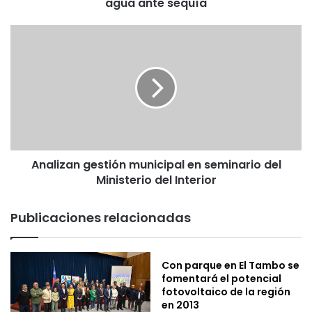
2
agua ante sequía
0
1
A
3
n
e
a
n
l
t
i
r
z
e
a
g
n
a
g
n
Analizan gestión municipal en seminario del
e
d
Ministerio del Interior
s
o
t
m
i
Publicaciones relacionadas
á
ó
s
n
d
m
e
Con parque en El Tambo se
u
fomentará el potencial
$
n
fotovoltaico de la región
1
i
en 2013
.
c