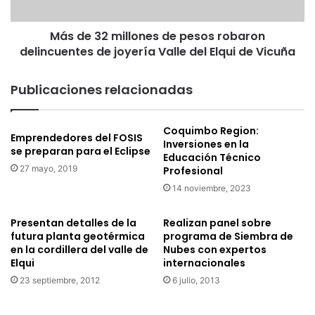
n
m
s
i
e
Más de 32 millones de pesos robaron
l
s
delincuentes de joyería Valle del Elqui de Vicuña
l
d
o
i
n
Publicaciones relacionadas
s
e
f
s
r
d
Coquimbo Region:
Emprendedores del FOSIS
u
e
Inversiones en la
se preparan para el Eclipse
t
p
Educación Técnico
a
e
27 mayo, 2019
Profesional
r
s
14 noviembre, 2023
o
o
n
s
Presentan detalles de la
Realizan panel sobre
d
r
futura planta geotérmica
programa de Siembra de
e
o
en la cordillera del valle de
Nubes con expertos
l
b
Elqui
internacionales
a
a
23 septiembre, 2012
6 julio, 2013
C
r
a
o
r