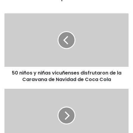
5
0
n
i
ñ
o
s
y
n
50 niños y niñas vicuñenses disfrutaron de la
i
Caravana de Navidad de Coca Cola
ñ
a
s
M
v
á
i
s
c
d
u
e
ñ
3
e
2