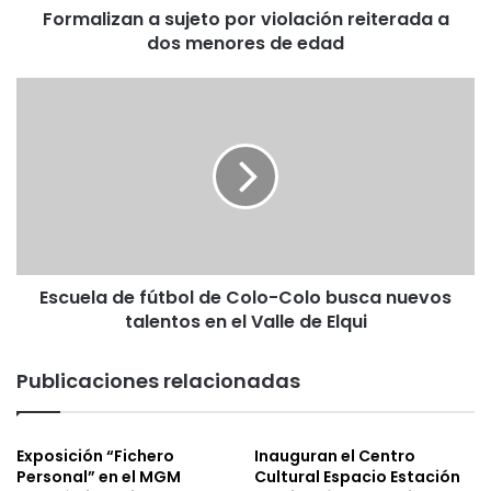
Formalizan a sujeto por violación reiterada a
n
dos menores de edad
a
s
u
E
j
s
e
c
t
u
o
e
p
l
o
a
r
d
v
e
i
Escuela de fútbol de Colo-Colo busca nuevos
f
o
talentos en el Valle de Elqui
ú
l
t
a
b
Publicaciones relacionadas
c
o
i
l
ó
d
Exposición “Fichero
Inauguran el Centro
n
e
Personal” en el MGM
Cultural Espacio Estación
r
C