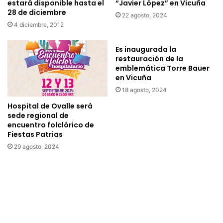
estará disponible hasta el
“Javier López” en Vicuña
e
o
28 de diciembre
i
22 agosto, 2024
l
4 diciembre, 2012
t
o
e
-
r
C
Es inaugurada la
a
o
restauración de la
d
emblemática Torre Bauer
l
en Vicuña
a
o
a
b
18 agosto, 2024
d
u
Hospital de Ovalle será
o
s
sede regional de
s
c
encuentro folclórico de
m
a
Fiestas Patrias
e
n
29 agosto, 2024
n
u
o
e
r
v
e
o
s
s
d
t
e
a