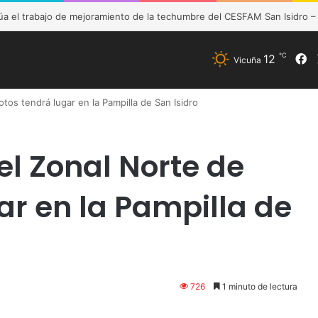
de Vicuña fortalece preparación de las postas rurales ante intenso sis
℃
12
F
Vicuña
os tendrá lugar en la Pampilla de San Isidro
l Zonal Norte de
ar en la Pampilla de
726
1 minuto de lectura