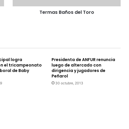
ñ
Termas Baños del Toro
o
s
d
e
l
T
o
r
cipal logra
Presidenta de ANFUR renuncia
o
n el tricampeonato
luego de altercado con
aboral de Baby
dirigencia y jugadores de
Peñarol
19
30 octubre, 2013