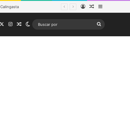
Acceso
Publicación al a
Barra lateral
tema frontal
acebook
X
Instagram
Publicación al azar
Switch skin
Buscar
por