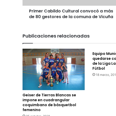
b
Primer Cabildo Cultural convocó a más
i
de 80 gestores de la comuna de Vicuña
l
d
o
C
Publicaciones relacionadas
u
l
t
Equipo Muni
u
quedarse co
r
de la Liga L
a
Fútbol
l
18 marzo, 20
c
o
n
v
Geiser de Tierras Blancas se
o
impone en cuadrangular
c
coquimbano de básquetbol
ó
femenino
a