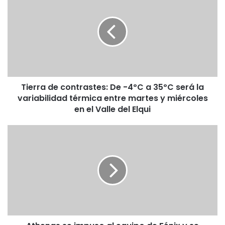
b
ok
m
i
e
r
r
a
d
e
c
Tierra de contrastes: De -4ºC a 35ºC será la
o
variabilidad térmica entre martes y miércoles
n
t
en el Valle del Elqui
r
a
A
s
t
t
h
e
e
s
n
:
a
D
s
e
s
-
e
4