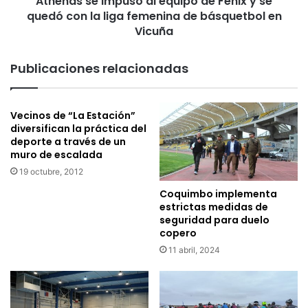
Athenas se impuso al equipo de Fénix y se
i
º
quedó con la liga femenina de básquetbol en
m
C
p
Vicuña
a
u
3
s
Publicaciones relacionadas
5
o
º
a
C
l
s
Vecinos de “La Estación”
e
diversifican la práctica del
e
q
deporte a través de un
r
u
muro de escalada
á
i
l
19 octubre, 2012
p
a
o
Coquimbo implementa
v
d
estrictas medidas de
a
e
seguridad para duelo
r
F
copero
i
é
11 abril, 2024
a
n
b
i
i
x
l
y