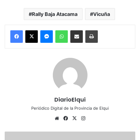
Rally Baja Atacama
Vicuña
Messenger
WhatsApp
Compartir por correo electrónico
Imprimir
DiarioElqui
Periódico Digital de la Provincia de Elqui
Siti
Fa
X
Ins
o
ce
tag
we
bo
ra
T