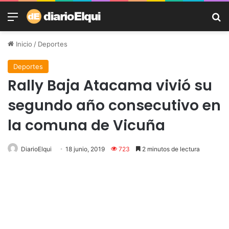
Menú
B
Inicio
/
Deportes
Deportes
Rally Baja Atacama vivió su
segundo año consecutivo en
la comuna de Vicuña
DiarioElqui
18 junio, 2019
723
2 minutos de lectura