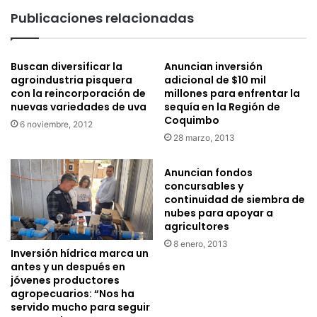
c
á
Publicaciones relacionadas
e
n
l
i
e
c
b
Buscan diversificar la
Anuncian inversión
o
agroindustria pisquera
adicional de $10 mil
r
d
con la reincorporación de
millones para enfrentar la
a
a
nuevas variedades de uva
sequía en la Región de
s
n
Coquimbo
u
6 noviembre, 2012
u
28 marzo, 2013
s
e
e
v
x
o
Anuncian fondos
t
concursables y
p
continuidad de siembra de
o
a
nubes para apoyar a
a
s
agricultores
n
o
i
8 enero, 2013
c
Inversión hídrica marca un
v
o
antes y un después en
e
n
jóvenes productores
r
p
agropecuarios: “Nos ha
s
a
servido mucho para seguir