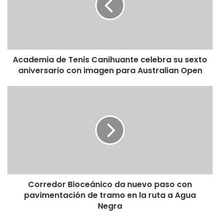
e
m
i
a
d
Academia de Tenis Canihuante celebra su sexto
e
aniversario con imagen para Australian Open
T
e
n
C
i
o
s
r
C
r
a
e
n
d
i
o
h
r
u
B
a
Corredor Bioceánico da nuevo paso con
i
n
pavimentación de tramo en la ruta a Agua
o
t
c
Negra
e
e