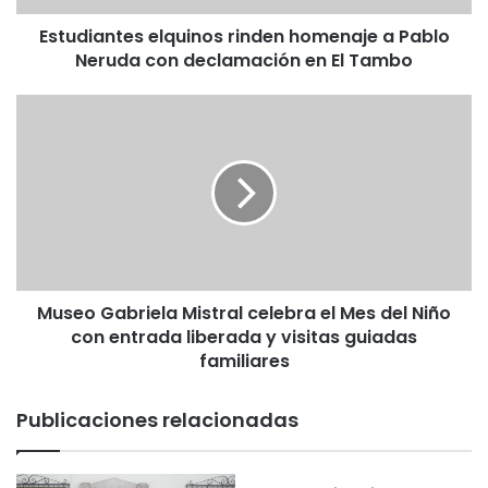
t
Estudiantes elquinos rinden homenaje a Pablo
e
Neruda con declamación en El Tambo
s
e
l
M
q
u
u
s
i
e
n
o
o
G
s
a
r
b
i
r
n
Museo Gabriela Mistral celebra el Mes del Niño
i
d
con entrada liberada y visitas guiadas
e
e
l
familiares
n
a
h
M
Publicaciones relacionadas
o
i
m
s
e
t