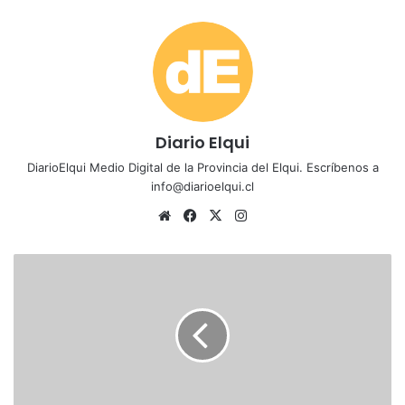
Diario Elqui
DiarioElqui Medio Digital de la Provincia del Elqui. Escríbenos a
info@diarioelqui.cl
Siti
Fa
X
Ins
o
ce
tag
we
bo
ra
E
b
ok
m
s
t
u
d
i
a
n