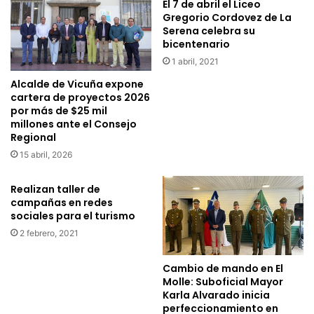
n
El 7 de abril el Liceo
r
Gregorio Cordovez de La
a
a
Serena celebra su
j
l
bicentenario
e
c
a
1 abril, 2021
e
P
l
Alcalde de Vicuña expone
a
e
cartera de proyectos 2026
b
b
por más de $25 mil
l
r
millones ante el Consejo
o
Regional
a
N
e
15 abril, 2026
e
l
r
M
Realizan taller de
u
e
campañas en redes
d
s
sociales para el turismo
a
d
2 febrero, 2021
c
e
o
l
Cambio de mando en El
n
N
Molle: Suboficial Mayor
d
i
Karla Alvarado inicia
e
ñ
perfeccionamiento en
c
o