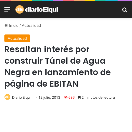
Menú
B
Inicio
/
Actualidad
Actualidad
Resaltan interés por
construir Túnel de Agua
Negra en lanzamiento de
página de EBITAN
Diario Elqui
12 julio, 2013
686
2 minutos de lectura