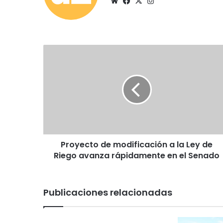
Siti
Fa
X
Ins
o
ce
tag
we
bo
ra
b
ok
m
P
r
o
y
e
c
t
o
d
Proyecto de modificación a la Ley de
e
Riego avanza rápidamente en el Senado
m
o
d
i
Publicaciones relacionadas
f
i
c