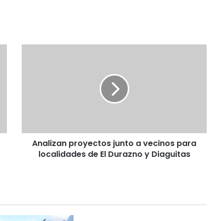
A
n
a
l
i
z
a
n
p
Analizan proyectos junto a vecinos para
r
localidades de El Durazno y Diaguitas
o
y
e
c
t
o
s