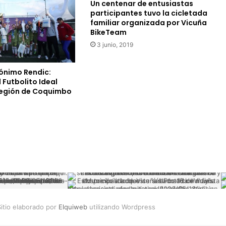
Un centenar de entusiastas
j
participantes tuvo la cicletada
u
familiar organizada por Vicuña
n
BikeTeam
t
3 junio, 2019
o
a
v
ónimo Rendic:
e
 Futbolito Ideal
c
Región de Coquimbo‍
i
n
o
s
p
a
r
a
l
o
c
itio elaborado por
Elquiweb
utilizando Wordpress
a