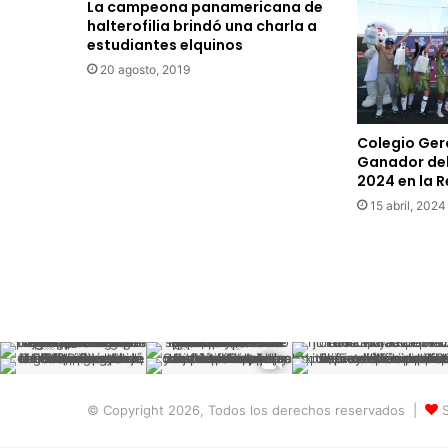
La campeona panamericana de
a
halterofilia brindó una charla a
c
estudiantes elquinos
i
20 agosto, 2019
ó
n
a
l
Colegio Ger
a
Ganador del
L
2024 en la 
e
15 abril, 2024
y
d
e
R
i
e
g
o
a
v
© Copyright 2026, Todos los derechos reservados |
S
a