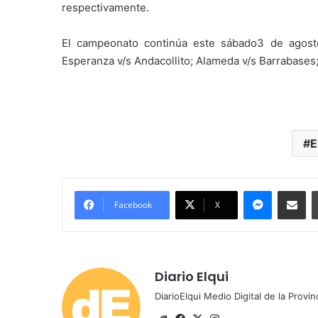
respectivamente.
El campeonato continúa este sábado3 de agosto
Esperanza v/s Andacollito; Alameda v/s Barrabases; L
E
Messenger
Compartir por correo electrónico
Facebook
X
Diario Elqui
DiarioElqui Medio Digital de la Provin