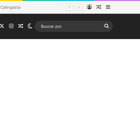
Acceso
Publicación al a
Barra lateral
tema frontal
acebook
X
Instagram
Publicación al azar
Switch skin
Buscar
por