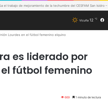
de Vicuña fortalece preparación de las postas rurales ante intenso sis
℃
12
F
Vicuña
Unión Lourdes en el fútbol femenino elquino
ra es liderado por
el fútbol femenino
669
1 minuto de lectura