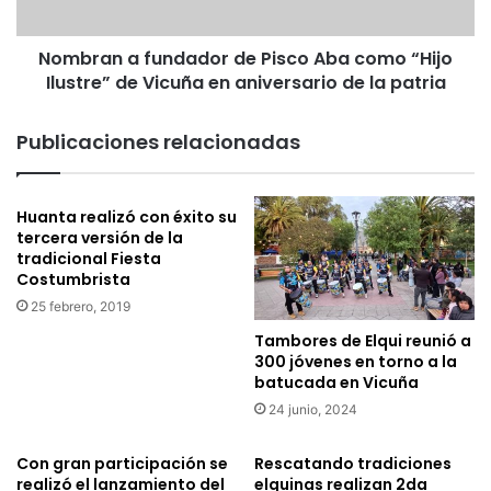
e
a
e
f
s
Nombran a fundador de Pisco Aba como “Hijo
u
p
Ilustre” de Vicuña en aniversario de la patria
n
e
d
r
a
Publicaciones relacionadas
a
d
q
o
u
r
Huanta realizó con éxito su
e
d
tercera versión de la
v
e
tradicional Fiesta
i
P
Costumbrista
s
i
25 febrero, 2019
i
s
t
c
Tambores de Elqui reunió a
e
o
300 jóvenes en torno a la
n
A
batucada en Vicuña
l
b
24 junio, 2024
a
a
P
c
Con gran participación se
Rescatando tradiciones
a
o
realizó el lanzamiento del
elquinas realizan 2da