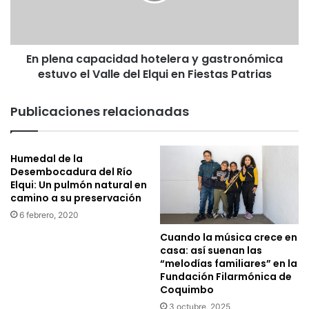
n
”
a
c
c
e
a
l
En plena capacidad hotelera y gastronómica
p
e
estuvo el Valle del Elqui en Fiestas Patrias
a
b
c
r
i
Publicaciones relacionadas
a
d
3
a
0
d
Humedal de la
a
h
Desembocadura del Río
ñ
o
Elqui: Un pulmón natural en
o
t
camino a su preservación
s
e
6 febrero, 2020
c
l
o
e
Cuando la música crece en
n
r
casa: así suenan las
g
a
“melodías familiares” en la
i
Fundación Filarmónica de
y
Coquimbo
r
g
a
a
3 octubre, 2025