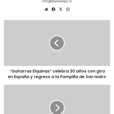
info@diarioelqui.cl
Siti
Fa
X
Ins
o
ce
tag
we
bo
ra
“
b
ok
m
G
u
i
t
a
r
r
a
“Guitarras Elquinas” celebra 30 años con gira
s
en España y regreso a la Pampilla de San Isidro
E
l
q
E
u
n
i
p
n
l
a
e
s