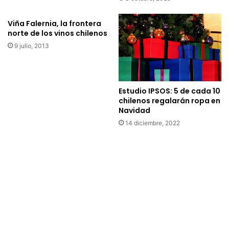
e
s
n
t
Viña Falernia, la frontera
E
r
norte de los vinos chilenos
s
o
9 julio, 2013
p
n
a
ó
ñ
m
a
i
Estudio IPSOS: 5 de cada 10
y
c
chilenos regalarán ropa en
r
a
Navidad
e
e
14 diciembre, 2022
g
s
r
t
e
u
s
v
o
o
a
e
l
l
a
V
P
a
a
l