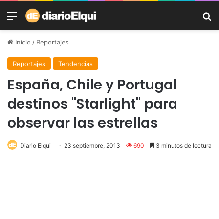
Menú
B
Inicio
/
Reportajes
Reportajes
Tendencias
España, Chile y Portugal
destinos "Starlight" para
observar las estrellas
Diario Elqui
23 septiembre, 2013
690
3 minutos de lectura