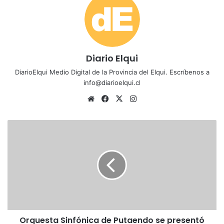
Diario Elqui
DiarioElqui Medio Digital de la Provincia del Elqui. Escríbenos a
info@diarioelqui.cl
Siti
Fa
X
Ins
o
ce
tag
we
bo
ra
O
b
ok
m
r
q
u
e
s
t
a
S
Orquesta Sinfónica de Putaendo se presentó
i