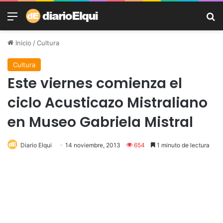
Menú
B
Inicio
/
Cultura
Cultura
Este viernes comienza el
ciclo Acusticazo Mistraliano
en Museo Gabriela Mistral
Diario Elqui
14 noviembre, 2013
654
1 minuto de lectura