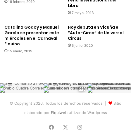
Feria Internacional del
e
19 febrero, 2019
u
Libro
s
r
7 mayo, 2013
e
í
n
s
t
t
Catalina Godoy y Manuel
Hoy debuta en Vicuña el
ó
García se presentan este
“Auto-Circo” de Universal
i
miércoles en el Carnaval
Circus
a
c
Elquino
n
o
5 junio, 2020
t
y
15 enero, 2019
e
p
u
a
n
t
g
r
r
i
a
m
n
o
m
n
© Copyright 2026, Todos los derechos reservados |
Sitio
a
i
r
a
elaborado por
Elquiweb
utilizando Wordpress
c
l
o
d
Facebook
X
Instagram
d