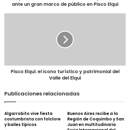
ante un gran marco de público en Pisco Elqui
n
f
ó
P
n
i
i
s
c
c
a
o
d
E
e
l
P
q
u
u
t
Pisco Elqui: el icono turístico y patrimonial del
i
a
Valle del Elqui
:
e
e
n
l
Publicaciones relacionadas
d
i
o
c
s
o
Algarrobito vive fiesta
Buenos Aires recibe a la
e
n
costumbrista con folclore
Región de Coquimbo y San
p
o
y bailes típicos
Juan en multitudinaria
r
t