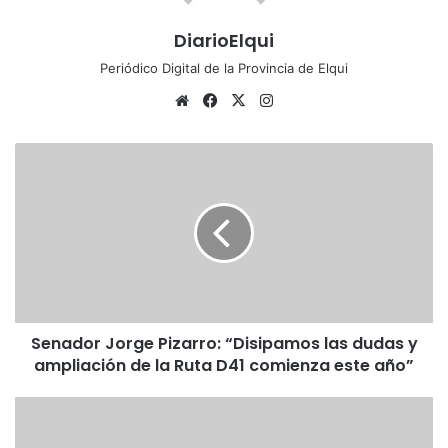
DiarioElqui
Periódico Digital de la Provincia de Elqui
Siti
Fa
X
Ins
o
ce
tag
we
bo
ra
S
b
ok
m
e
n
a
d
o
r
J
o
Senador Jorge Pizarro: “Disipamos las dudas y
r
ampliación de la Ruta D41 comienza este año”
g
e
P
C
i
o
z