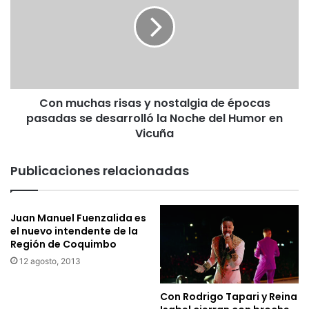
n
a
m
r
u
r
c
o
h
:
a
“
s
D
Con muchas risas y nostalgia de épocas
r
i
pasadas se desarrolló la Noche del Humor en
i
s
s
Vicuña
i
a
p
s
Publicaciones relacionadas
a
y
m
n
o
o
s
Juan Manuel Fuenzalida es
s
el nuevo intendente de la
l
t
Región de Coquimbo
a
a
s
l
12 agosto, 2013
d
g
u
i
Con Rodrigo Tapari y Reina
d
a