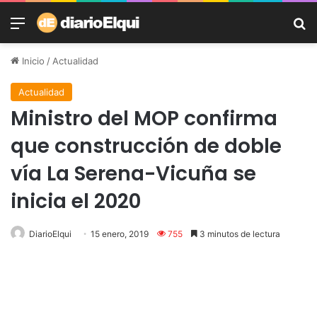
Menú
B
Inicio
/
Actualidad
Actualidad
Ministro del MOP confirma
que construcción de doble
vía La Serena-Vicuña se
inicia el 2020
DiarioElqui
15 enero, 2019
755
3 minutos de lectura