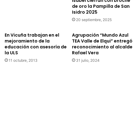
Isabel cierran con broche
a
d
de oro la Pampilla de San
s
e
Isidro 2025
y
é
20 septiembre, 2025
a
p
m
o
En Vicuña trabajan en el
Agrupación “Mundo Azul
p
c
mejoramiento de la
TEA Valle de Elqui” entregó
l
a
educación con asesoría de
reconocimiento al alcalde
i
s
la ULS
Rafael Vera
a
p
11 octubre, 2013
31 julio, 2024
c
a
i
s
ó
a
n
d
d
a
e
s
l
s
a
e
R
d
u
e
t
s
a
a