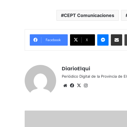
CEPT Comunicaciones
Messenger
Compartir por correo electrónico
Facebook
X
DiarioElqui
Periódico Digital de la Provincia de E
Siti
Fa
X
Ins
o
ce
tag
we
bo
ra
b
ok
m
I
n
v