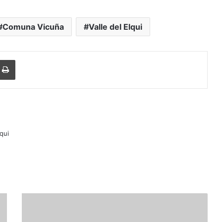
Comuna Vicuña
Valle del Elqui
Imprimir
lqui
C
o
c