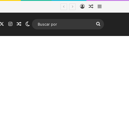
Acceso
Publicación al a
Barra lateral
ema frontal
acebook
X
Instagram
Publicación al azar
Switch skin
Buscar
por