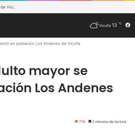
e Vicuña fortalece preparación de las postas rurales ante intenso sist
℃
13
F
Vicuña
sentó en población Los Andenes de Vicuña
ulto mayor se
ación Los Andenes
716
2 minutos de lectura