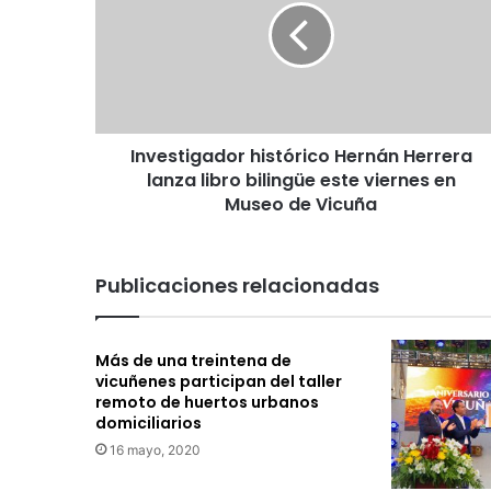
e
s
t
i
g
a
Investigador histórico Hernán Herrera
d
lanza libro bilingüe este viernes en
o
r
Museo de Vicuña
h
i
s
Publicaciones relacionadas
t
ó
r
Más de una treintena de
i
vicuñenes participan del taller
c
remoto de huertos urbanos
o
domiciliarios
H
16 mayo, 2020
e
r