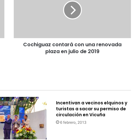
h
i
g
u
a
z
Cochiguaz contará con una renovada
c
plaza en julio de 2019
o
n
t
a
r
á
c
o
Incentivan a vecinos elquinos y
n
turistas a sacar su permiso de
u
circulación en Vicuña
n
6 febrero, 2013
a
r
e