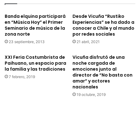
i
i
x
ó
y
Banda elquina participará
Desde Vicuña “Rustiko
n
en “Música Hoy” el Primer
Experiencias” se ha dado a
s
M
Seminario de música de la
conocer a Chile y al mundo
e
a
zona norte
por redes sociales
q
n
u
23 septiembre, 2013
21 abril, 2021
u
e
e
d
l
XXI Feria Costumbrista de
Vicuña disfrutó de una
ó
R
Paihuano, un espacio para
noche cargada de
c
la familia y las tradiciones
emociones junto al
o
o
director de “No basta con
d
7 febrero, 2019
amar” y actores
n
r
nacionales
l
í
a
19 octubre, 2019
g
l
u
i
e
g
z
a
r
f
e
e
c