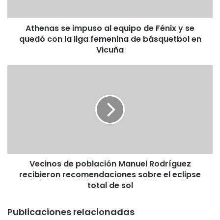
s
e
Athenas se impuso al equipo de Fénix y se
i
quedó con la liga femenina de básquetbol en
m
p
Vicuña
u
s
V
o
e
a
c
l
i
e
n
q
o
u
s
i
d
p
e
o
Vecinos de población Manuel Rodríguez
p
d
recibieron recomendaciones sobre el eclipse
o
e
b
total de sol
F
l
é
a
Publicaciones relacionadas
n
c