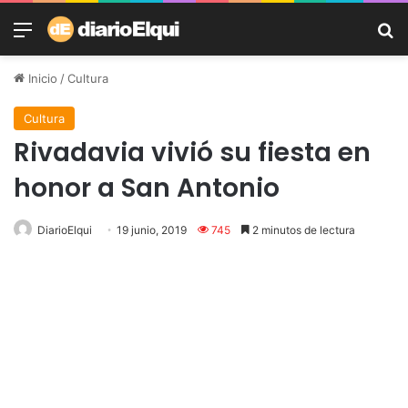
Menú
B
Inicio
/
Cultura
Cultura
Rivadavia vivió su fiesta en
honor a San Antonio
DiarioElqui
19 junio, 2019
745
2 minutos de lectura