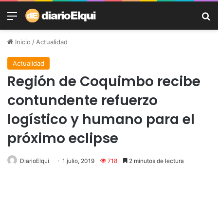
Menú
B
Inicio
/
Actualidad
Actualidad
Región de Coquimbo recibe
contundente refuerzo
logístico y humano para el
próximo eclipse
DiarioElqui
1 julio, 2019
718
2 minutos de lectura