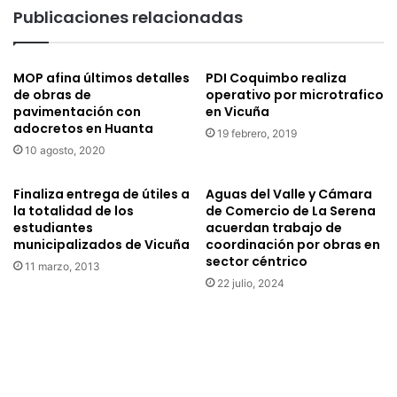
a
o
Publicaciones relacionadas
c
m
i
b
ó
u
MOP afina últimos detalles
PDI Coquimbo realiza
n
s
de obras de
operativo por microtrafico
d
t
pavimentación con
en Vicuña
e
i
adocretos en Huanta
c
19 febrero, 2019
b
10 agosto, 2020
a
l
m
e
i
s
Finaliza entrega de útiles a
Aguas del Valle y Cámara
n
a
la totalidad de los
de Comercio de La Serena
o
estudiantes
acuerdan trabajo de
b
municipalizados de Vicuña
coordinación por obras en
q
a
sector céntrico
u
s
11 marzo, 2013
e
t
22 julio, 2024
u
e
n
c
e
e
T
n
r
s
e
e