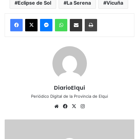
Eclipse de Sol
La Serena
Vicuña
Messenger
WhatsApp
Compartir por correo electrónico
Imprimir
DiarioElqui
Periódico Digital de la Provincia de Elqui
Siti
Fa
X
Ins
o
ce
tag
we
bo
ra
I
b
ok
m
n
a