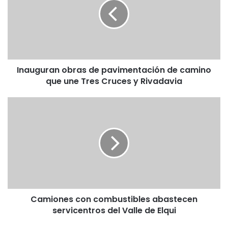
u
g
u
r
a
n
Inauguran obras de pavimentación de camino
o
que une Tres Cruces y Rivadavia
b
r
a
C
s
a
d
m
e
i
p
o
a
n
v
e
i
s
m
c
e
Camiones con combustibles abastecen
o
n
servicentros del Valle de Elqui
n
t
c