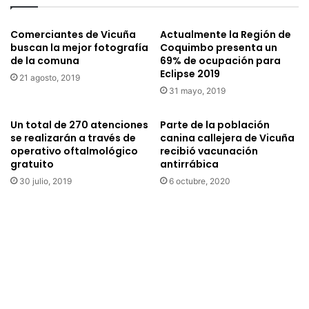
p
o
e
i
l
Comerciantes de Vicuña
Actualmente la Región de
n
buscan la mejor fotografía
Coquimbo presenta un
í
s
de la comuna
69% de ocupación para
c
t
Eclipse 2019
u
a
21 agosto, 2019
l
31 mayo, 2019
l
a
a
“
1
Un total de 270 atenciones
Parte de la población
N
r
se realizarán a través de
canina callejera de Vicuña
o
operativo oftalmológico
recibió vacunación
a
gratuito
antirrábica
b
p
a
i
30 julio, 2019
6 octubre, 2020
s
e
t
d
a
r
c
a
o
p
n
a
a
r
m
a
a