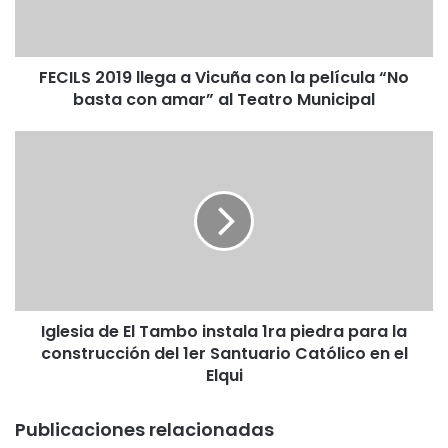
2
0
1
FECILS 2019 llega a Vicuña con la película “No
9
basta con amar” al Teatro Municipal
l
l
e
I
g
g
a
l
a
e
V
s
i
i
c
a
u
d
ñ
e
a
Iglesia de El Tambo instala 1ra piedra para la
E
c
construcción del 1er Santuario Católico en el
l
o
T
Elqui
n
a
l
m
Publicaciones relacionadas
a
b