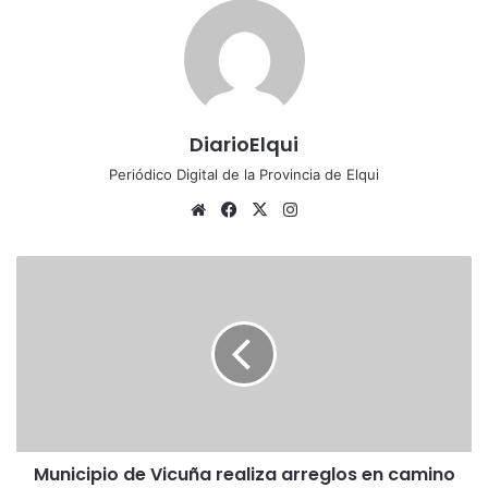
DiarioElqui
Periódico Digital de la Provincia de Elqui
Siti
Fa
X
Ins
o
ce
tag
we
bo
ra
M
b
ok
m
u
n
i
c
i
p
i
o
Municipio de Vicuña realiza arreglos en camino
d