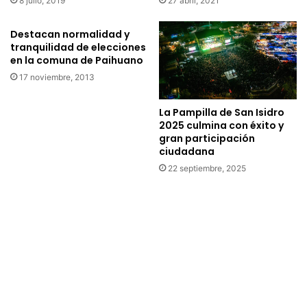
s
8 julio, 2019
27 abril, 2021
r
e
o
n
s
Destacan normalidad y
c
d
tranquilidad de elecciones
a
e
en la comuna de Paihuano
m
V
17 noviembre, 2013
i
i
n
c
La Pampilla de San Isidro
o
u
2025 culmina con éxito y
q
ñ
gran participación
u
a
ciudadana
e
r
22 septiembre, 2025
u
e
n
c
e
i
l
b
a
e
s
n
l
f
o
o
c
r
a
r