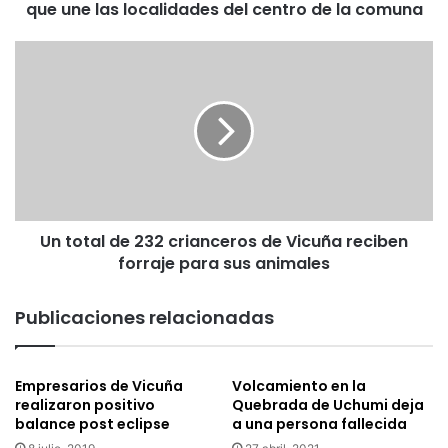
que une las localidades del centro de la comuna
e
V
i
U
c
n
u
t
ñ
o
a
t
r
a
e
l
a
d
l
e
i
Un total de 232 crianceros de Vicuña reciben
2
z
forraje para sus animales
3
a
2
a
c
Publicaciones relacionadas
r
r
r
i
e
a
Empresarios de Vicuña
Volcamiento en la
g
n
realizaron positivo
Quebrada de Uchumi deja
l
c
balance post eclipse
a una persona fallecida
o
e