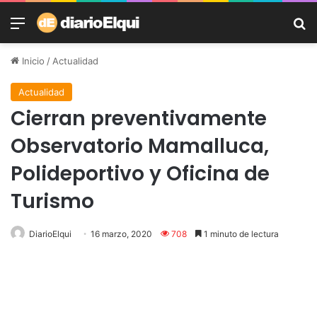
Menú
B
Inicio
/
Actualidad
Actualidad
Cierran preventivamente
Observatorio Mamalluca,
Polideportivo y Oficina de
Turismo
DiarioElqui
16 marzo, 2020
708
1 minuto de lectura