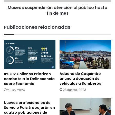
e
s
s
Museos suspenderán atención al público hasta
p
d
fin de mes
e
e
n
e
d
Publicaciones relacionadas
s
e
t
r
e
á
m
n
i
a
é
t
r
e
c
n
o
c
Aduana de Coquimbo
IPSOS: Chilenos Priorizan
l
i
anuncia donación de
combate a la Delincuencia
e
ó
vehículos a Bomberos
sobre Economía
s
n
28 agosto, 2023
2 julio, 2024
1
a
8
l
Nuevos profesionales del
d
p
Servicio País trabajarán en
e
ú
cuatro poblaciones de
m