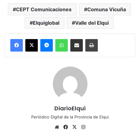
CEPT Comunicaciones
Comuna Vicuña
Elquiglobal
Valle del Elqui
Messenger
WhatsApp
Compartir por correo electrónico
Imprimir
DiarioElqui
Periódico Digital de la Provincia de Elqui
Siti
Fa
X
Ins
o
ce
tag