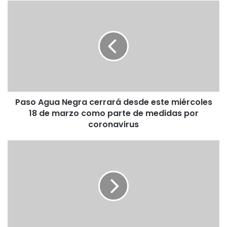
we
bo
ra
P
b
ok
m
a
s
o
A
g
u
a
N
Paso Agua Negra cerrará desde este miércoles
e
18 de marzo como parte de medidas por
g
r
coronavirus
a
c
M
e
u
r
s
r
e
a
o
r
s
á
s
d
u